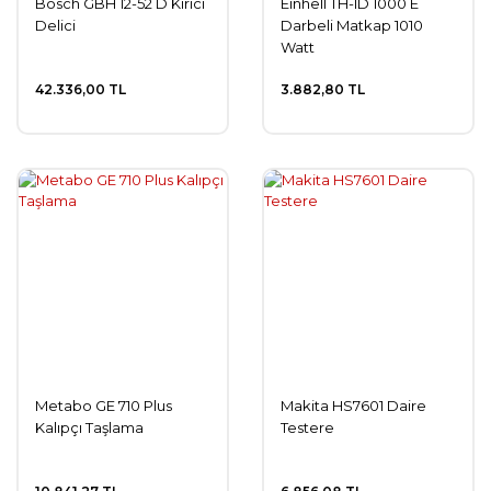
Bosch GBH 12-52 D Kırıcı
Einhell TH-ID 1000 E
Delici
Darbeli Matkap 1010
Watt
42.336,00 TL
3.882,80 TL
Metabo GE 710 Plus
Makita HS7601 Daire
Kalıpçı Taşlama
Testere