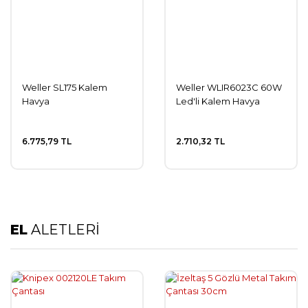
Weller SL175 Kalem
Weller WLIR6023C 60W
Havya
Led'li Kalem Havya
6.775,79 TL
2.710,32 TL
EL
ALETLERİ