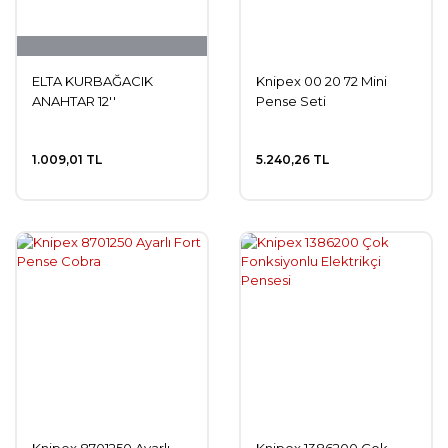
ELTA KURBAĞACIK
Knipex 00 20 72 Mini
ANAHTAR 12''
Pense Seti
1.009,01 TL
5.240,26 TL