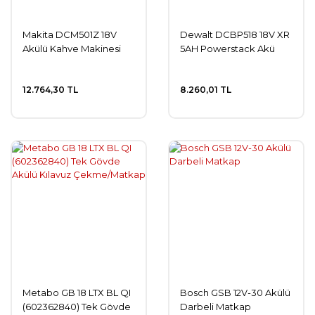
Makita DCM501Z 18V
Dewalt DCBP518 18V XR
Akülü Kahve Makinesi
5AH Powerstack Akü
12.764,30 TL
8.260,01 TL
Metabo GB 18 LTX BL QI
Bosch GSB 12V-30 Akülü
(602362840) Tek Gövde
Darbeli Matkap