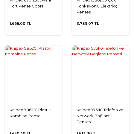
Knipex 8701250 Ayarlı
Knipex 1386200 Çok
Fort Pense Cobra
Fonksiyonlu Elektrikçi
Pensesi
1.666,00 TL
3.789,07 TL
Knipex 986201 Plastik
Knipex 975110 Telefon ve
Kombine Pense
Network Bağlantı
Pensesi
1.430,40 TL
1.813,00 TL