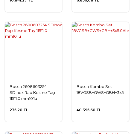
10.841,27 TL
6.856,08 TL
Bosch 2608603254
Bosch Kombo Set
SDInox Rap.Kesme Taşı
18VGSB+GWS+GBH+3x5.0Ah
115*1,0 mm10'lu
235,20 TL
40.395,60 TL