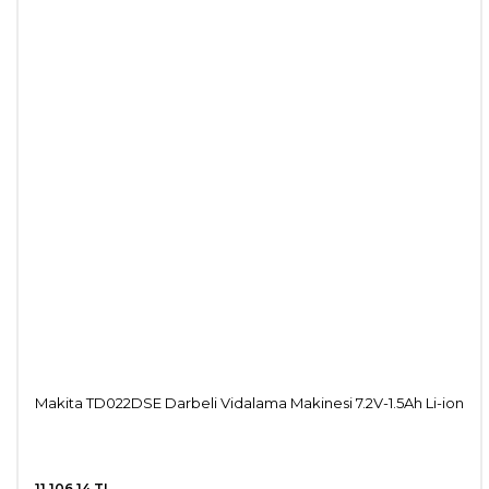
Makita TD022DSE Darbeli Vidalama Makinesi 7.2V-1.5Ah Li-ion
11.106,14 TL