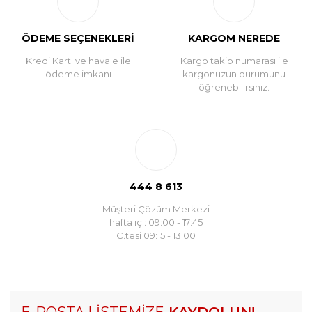
ÖDEME SEÇENEKLERİ
KARGOM NEREDE
Kredi Kartı ve havale ile
Kargo takip numarası ile
ödeme imkanı
kargonuzun durumunu
öğrenebilirsiniz.
444 8 613
Müşteri Çözüm Merkezi
hafta içi: 09:00 - 17:45
C.tesi 09:15 - 13:00