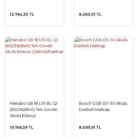
12.764,30 TL
8.260,01 TL
Metabo GB 18 LTX BL QI
Bosch GSB 12V-30 Akülü
(602362840) Tek Gövde
Darbeli Matkap
Akülü Kılavuz
Çekme/Matkap
19.746,59 TL
8.099,91 TL