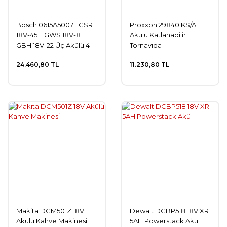
Bosch 0615A5007L GSR
Proxxon 29840 KS/A
18V-45 + GWS 18V-8 +
Akülü Katlanabilir
GBH 18V-22 Üç Akülü 4
Tornavida
Ah Kombo Set
24.460,80 TL
11.230,80 TL
Makita DCM501Z 18V
Dewalt DCBP518 18V XR
Akülü Kahve Makinesi
5AH Powerstack Akü