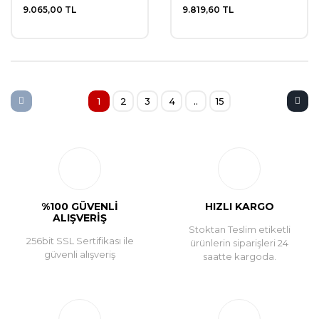
9.065,00 TL
9.819,60 TL
1
2
3
4
..
15
%100 GÜVENLİ
HIZLI KARGO
ALIŞVERİŞ
Stoktan Teslim etiketli
256bit SSL Sertifikası ile
ürünlerin siparişleri 24
güvenli alışveriş
saatte kargoda.