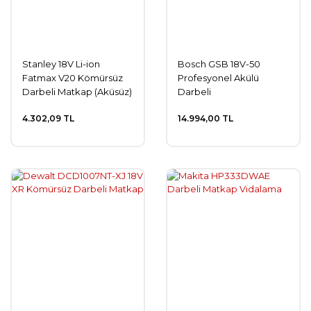
Stanley 18V Li-ion
Bosch GSB 18V-50
Fatmax V20 Kömürsüz
Profesyonel Akülü
Darbeli Matkap (Aküsüz)
Darbeli
Delme/Vidalama
4.302,09 TL
14.994,00 TL
Makinesi