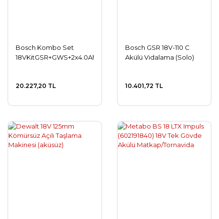
Bosch Kombo Set
Bosch GSR 18V-110 C
18VKitGSR+GWS+2x4.0Ah+GAL
Akülü Vidalama (Solo)
20.227,20 TL
10.401,72 TL