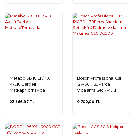
Metabo SB 18 LT / 4.0
Bosch Professional Gsr
Akülü Darbeli
12V-30 + 39Parça
Matkap/Tornavida
Vidalama Seti Akülü
Delme Vidalama
23.666,87 TL
9.702,00 TL
Makinesi 06019G9001