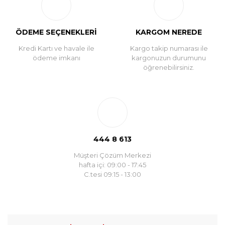
ÖDEME SEÇENEKLERİ
KARGOM NEREDE
Kredi Kartı ve havale ile
Kargo takip numarası ile
ödeme imkanı
kargonuzun durumunu
öğrenebilirsiniz.
444 8 613
Müşteri Çözüm Merkezi
hafta içi: 09:00 - 17:45
C.tesi 09:15 - 13:00