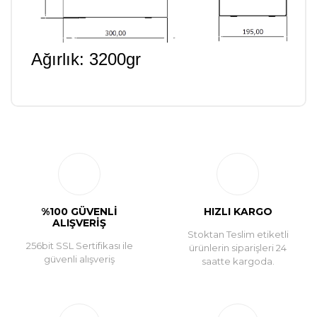
Ağırlık: 3200gr
Bu ürüne ilk yorumu siz yapın!
Yorum Yaz
%100 GÜVENLİ
HIZLI KARGO
ALIŞVERİŞ
Stoktan Teslim etiketli
256bit SSL Sertifikası ile
ürünlerin siparişleri 24
güvenli alışveriş
saatte kargoda.