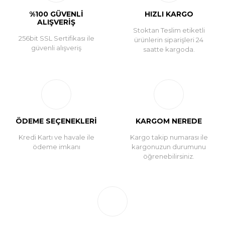
%100 GÜVENLİ
HIZLI KARGO
ALIŞVERİŞ
Stoktan Teslim etiketli
256bit SSL Sertifikası ile
ürünlerin siparişleri 24
güvenli alışveriş
saatte kargoda.
ÖDEME SEÇENEKLERİ
KARGOM NEREDE
Kredi Kartı ve havale ile
Kargo takip numarası ile
ödeme imkanı
kargonuzun durumunu
öğrenebilirsiniz.