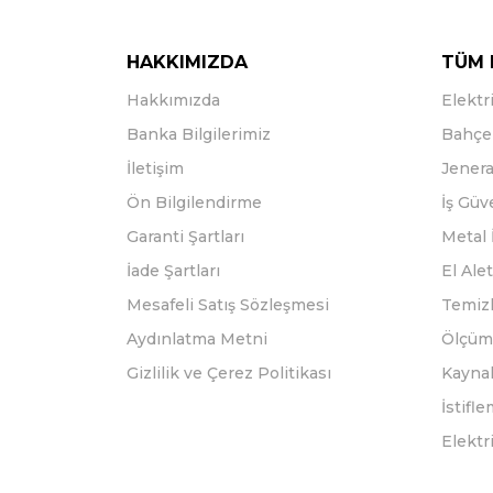
HAKKIMIZDA
TÜM 
Hakkımızda
Elektri
Banka Bilgilerimiz
Bahçe 
İletişim
Jenera
Ön Bilgilendirme
İş Güv
Garanti Şartları
Metal 
İade Şartları
El Alet
Mesafeli Satış Sözleşmesi
Temizl
Aydınlatma Metni
Ölçüm 
Gizlilik ve Çerez Politikası
Kayna
İstifl
Elektr