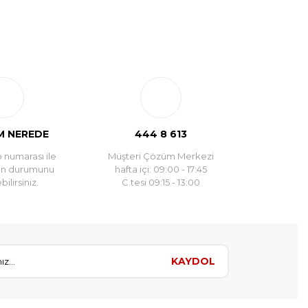
 NEREDE
444 8 613
 numarası ile
Müşteri Çözüm Merkezi
un durumunu
hafta içi: 09:00 - 17:45
ilirsiniz.
C.tesi 09:15 - 13:00
KAYDOL