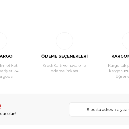
KARGO
ÖDEME SEÇENEKLERİ
KARGOM
im etiketli
Kredi Kartı ve havale ile
Kargo takip
parişleri 24
ödeme imkanı
kargonuz
argoda.
öğreneb
!
dar olun!