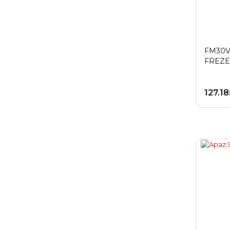
FM30V
FREZE
127.18