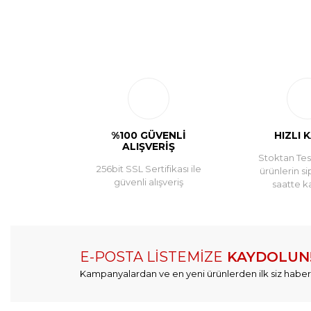
%100 GÜVENLİ
HIZLI 
ALIŞVERİŞ
Stoktan Tesl
256bit SSL Sertifikası ile
ürünlerin si
güvenli alışveriş
saatte k
E-POSTA LİSTEMİZE
KAYDOLUN
Kampanyalardan ve en yeni ürünlerden ilk siz haber