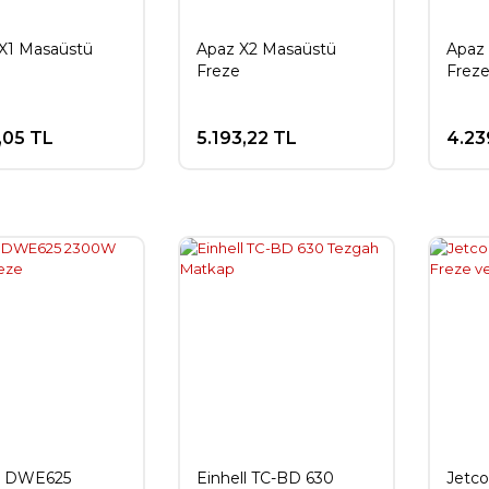
X1 Masaüstü
Apaz X2 Masaüstü
Apaz
Freze
Frez
,05 TL
5.193,22 TL
4.23
t DWE625
Einhell TC-BD 630
Jetc