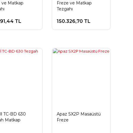
e ve Matkap
Freze ve Matkap
hı
Tezgahı
191,44 TL
150.326,70 TL
ll TC-BD 630
Apaz SX2P Masaüstü
ah Matkap
Freze