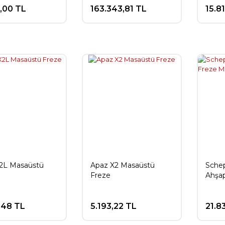
0,00 TL
163.343,81 TL
15.8
2L Masaüstü
Apaz X2 Masaüstü
Sche
Freze
Ahşap
,48 TL
5.193,22 TL
21.8