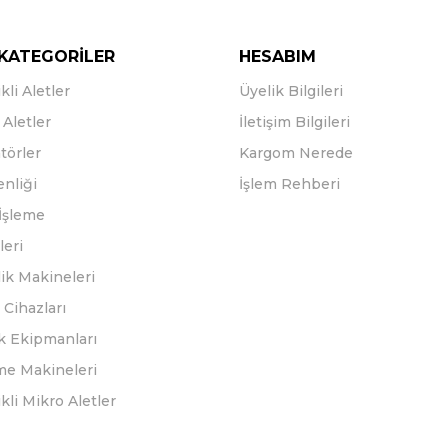
KATEGORİLER
HESABIM
kli Aletler
Üyelik Bilgileri
Aletler
İletişim Bilgileri
törler
Kargom Nerede
enliği
İşlem Rehberi
İşleme
leri
ik Makineleri
Cihazları
k Ekipmanları
eme Makineleri
ikli Mikro Aletler