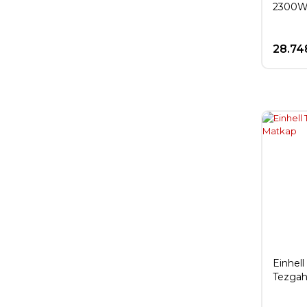
2300W
28.74
Einhel
Tezgah