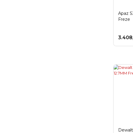
Apaz S
Freze
3.408
Dewal