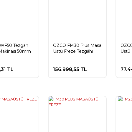
 WF50 Tezgah
OZCO FM30 Plus Masa
OZCO
Makinası 50mm
Üstü Freze Tezgâhı
Üstü 
,31 TL
156.998,55 TL
77.4