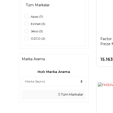
Tüm Markalar
Apaz (7)
Einhell (3)
Jetco (3)
Factor
OZCO (2)
Freze 
Dewalt (1)
FACTOR (1)
Marka Arama
15.163
Scheppach (1)
Hızlı Marka Arama
Tüm Markalar