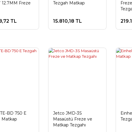
 12.7MM Freze
Tezgah Matkap
Frez
Tezga
8,72 TL
15.810,18 TL
219.
l TE-BD 750 E
Jetco JMD-3S
Einhe
 Matkap
Masaüstü Freze ve
Tezg
Matkap Tezgahı