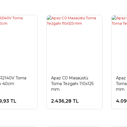
CR2140V Torna
Apaz C0 Masaüstü
Apaz
ı 40cm
Torna Tezgahı 110x125
Torna
mm
mm
9,93 TL
2.436,28 TL
4.09