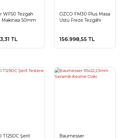
or WF50 Tezgah
OZCO FM30 Plus Masa
e Makinası 50mm
Üstü Freze Tezgâhı
63,31 TL
156.998,55 TL
 T125DC Şerit
Baumesser