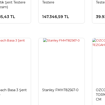
ik Şerit Testere
Testere
Teste
Kesim)
85,43 TL
147.346,59 TL
39.9
ach Basa 3 Şerit
Stanley FMHT82567-0
OZCO
e
TORN
CM