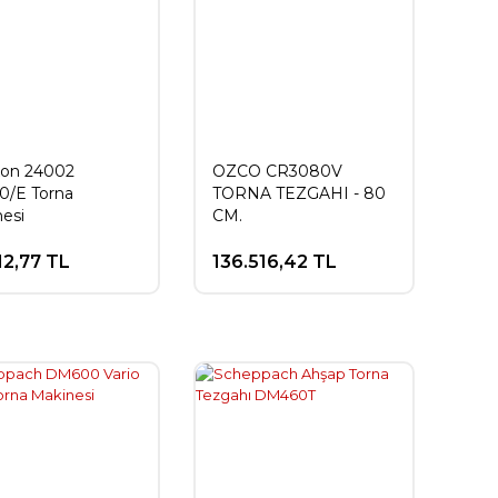
xon 24002
OZCO CR3080V
0/E Torna
TORNA TEZGAHI - 80
esi
CM.
12,77 TL
136.516,42 TL