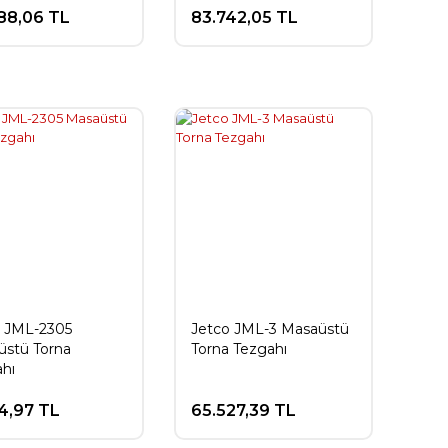
88,06 TL
83.742,05 TL
o JML-2305
Jetco JML-3 Masaüstü
üstü Torna
Torna Tezgahı
hı
4,97 TL
65.527,39 TL