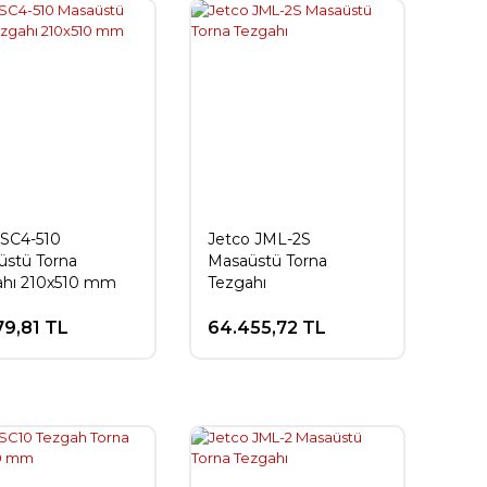
 SC4-510
Jetco JML-2S
üstü Torna
Masaüstü Torna
ahı 210x510 mm
Tezgahı
79,81 TL
64.455,72 TL