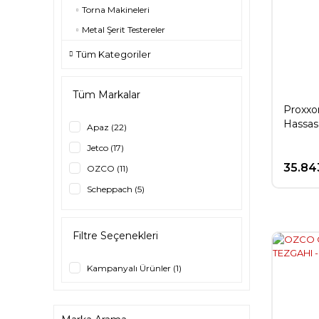
Torna Makineleri
Metal Şerit Testereler
Tüm Kategoriler
Tüm Markalar
Proxxo
Hassas
Apaz (22)
Jetco (17)
35.84
OZCO (11)
Scheppach (5)
Proxxon (4)
Einhell (3)
Filtre Seçenekleri
Dewalt (1)
Kampanyalı Ürünler (1)
FACTOR (1)
Stanley (1)