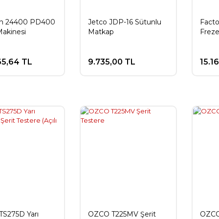
on 24400 PD400
Jetco JDP-16 Sütunlu
Fact
Makinesi
Matkap
Frez
65,64 TL
9.735,00 TL
15.1
S275D Yarı
OZCO T225MV Şerit
OZCO