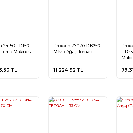
n 24150 FD150
Proxxon 27020 DB250
Prox
 Torna Makinesi
Mikro Ağaç Tornası
PD25
Makin
3,50 TL
11.224,92 TL
79.3