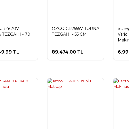
CR2870V
OZCO CR2555V TORNA
Sche
 TEZGAHI - 70
TEZGAHI - 55 CM.
Vario
Makin
49,99 TL
89.474,00 TL
6.99