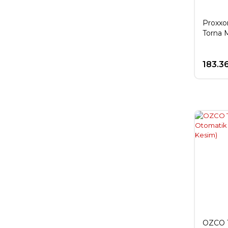
Proxx
Torna 
183.3
OZCO T