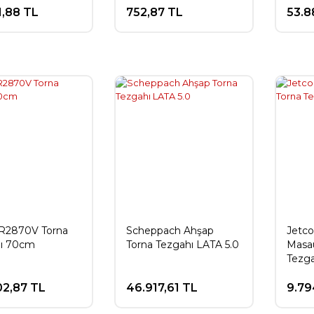
1,88 TL
752,87 TL
53.8
CR2870V Torna
Scheppach Ahşap
Jetc
ı 70cm
Torna Tezgahı LATA 5.0
Masa
Tezga
02,87 TL
46.917,61 TL
9.79