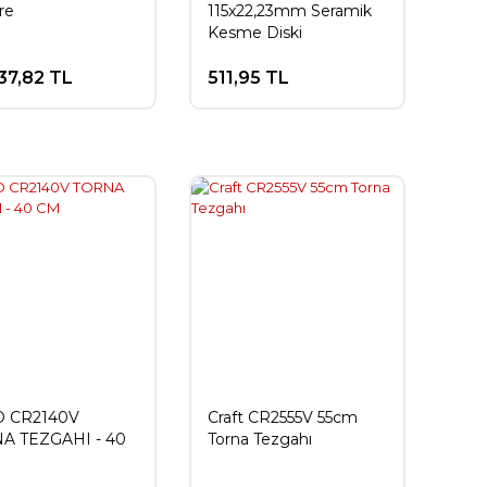
re
115x22,23mm Seramik
Kesme Diski
37,82 TL
511,95 TL
 CR2140V
Craft CR2555V 55cm
A TEZGAHI - 40
Torna Tezgahı