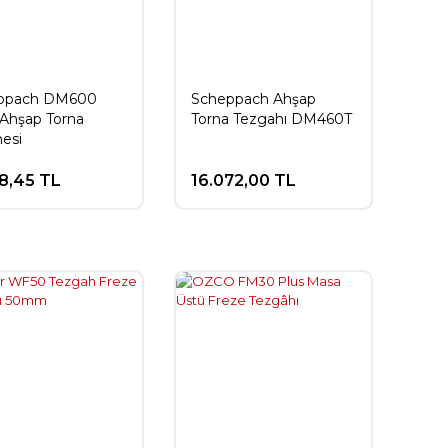
ppach DM600
Scheppach Ahşap
 Ahşap Torna
Torna Tezgahı DM460T
esi
8,45 TL
16.072,00 TL