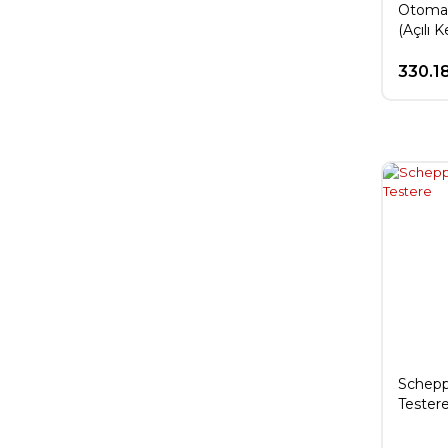
Otomat
(Açılı 
330.1
Schepp
Tester