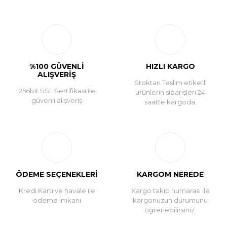
Bu ürüne ilk yorumu siz yapın!
Yorum Yaz
%100 GÜVENLİ
HIZLI KARGO
ALIŞVERİŞ
Stoktan Teslim etiketli
256bit SSL Sertifikası ile
ürünlerin siparişleri 24
güvenli alışveriş
saatte kargoda.
ÖDEME SEÇENEKLERİ
KARGOM NEREDE
Kredi Kartı ve havale ile
Kargo takip numarası ile
ödeme imkanı
kargonuzun durumunu
öğrenebilirsiniz.