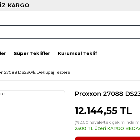
İZ KARGO
ler
Süper Teklifler
Kurumsal Teklif
on 27088 DS230/E Dekupaj Testere
Proxxon 27088 DS2
12.144,55 TL
(%2,00 havale/tek çekim indirimi
2500 TL üzeri KARGO BEDA