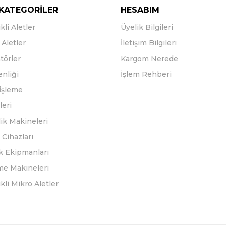
KATEGORİLER
HESABIM
kli Aletler
Üyelik Bilgileri
Aletler
İletişim Bilgileri
törler
Kargom Nerede
enliği
İşlem Rehberi
İşleme
leri
ik Makineleri
Cihazları
k Ekipmanları
eme Makineleri
ikli Mikro Aletler