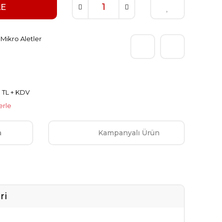
LE
i Mikro Aletler
0 TL + KDV
erle
a
Kampanyalı Ürün
ri