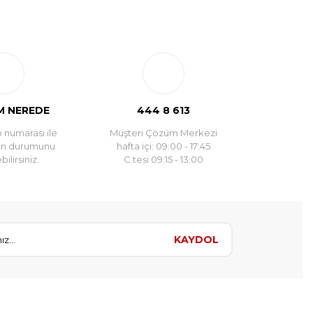
 NEREDE
444 8 613
 numarası ile
Müşteri Çözüm Merkezi
un durumunu
hafta içi: 09:00 - 17:45
ilirsiniz.
C.tesi 09:15 - 13:00
KAYDOL