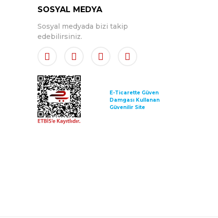
SOSYAL MEDYA
Sosyal medyada bizi takip
edebilirsiniz.
E-Ticarette Güven
Damgası Kullanan
Güvenilir Site