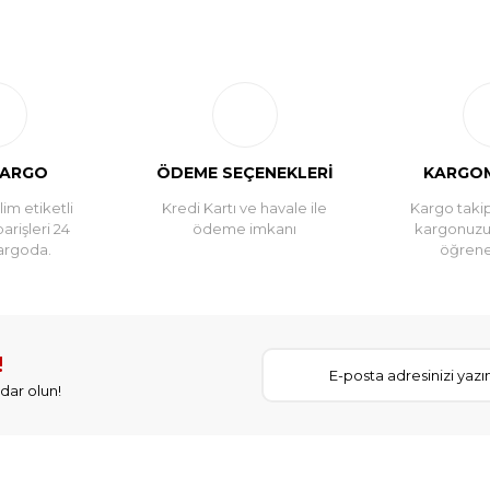
Bu ürüne ilk yorumu siz yapın!
Yorum Yaz
KARGO
ÖDEME SEÇENEKLERİ
KARGOM
im etiketli
Kredi Kartı ve havale ile
Kargo takip
parişleri 24
ödeme imkanı
kargonuz
argoda.
öğreneb
!
dar olun!