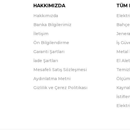
HAKKIMIZDA
TÜM 
Hakkımızda
Elektri
Banka Bilgilerimiz
Bahçe 
İletişim
Jenera
Ön Bilgilendirme
İş Güv
Garanti Şartları
Metal 
İade Şartları
El Alet
Mesafeli Satış Sözleşmesi
Temizl
Aydınlatma Metni
Ölçüm 
Gizlilik ve Çerez Politikası
Kayna
İstifl
Elektr