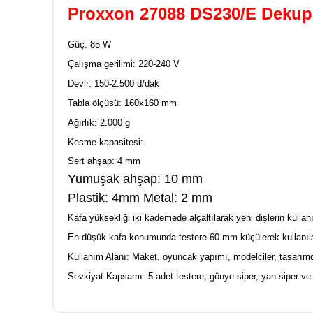
Proxxon 27088 DS230/E Dekupa
Güç: 85 W
Çalışma gerilimi: 220-240 V
Devir: 150-2.500 d/dak
Tabla ölçüsü: 160x160 mm
Ağırlık: 2.000 g
Kesme kapasitesi:
Sert ahşap: 4 mm
Yumuşak ahşap: 10 mm
Plastik: 4mm
Metal: 2 mm
Kafa yüksekliği iki kademede alçaltılarak yeni dişlerin kull
En düşük kafa konumunda testere 60 mm küçülerek kullanıl
Kullanım Alanı: Maket, oyuncak yapımı, modelciler, tasarımcı
Sevkiyat Kapsamı: 5 adet testere, gönye siper, yan siper ve 