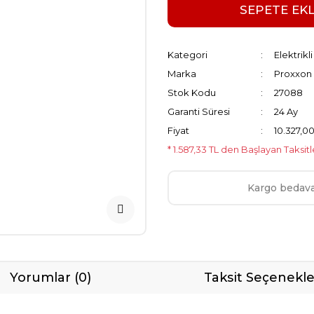
SEPETE EK
Kategori
Elektrikl
Marka
Proxxon
Stok Kodu
27088
Garanti Süresi
24 Ay
Fiyat
10.327,0
* 1.587,33 TL den Başlayan Taksitl
Kargo bedav
Yorumlar (0)
Taksit Seçenekle