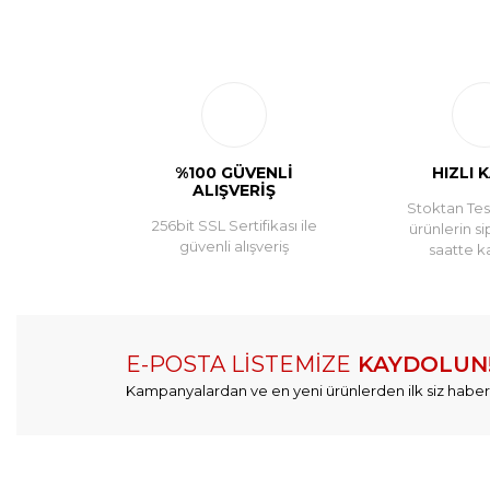
%100 GÜVENLİ
HIZLI 
ALIŞVERİŞ
Stoktan Tesl
256bit SSL Sertifikası ile
ürünlerin si
güvenli alışveriş
saatte k
E-POSTA LİSTEMİZE
KAYDOLUN
Kampanyalardan ve en yeni ürünlerden ilk siz haber