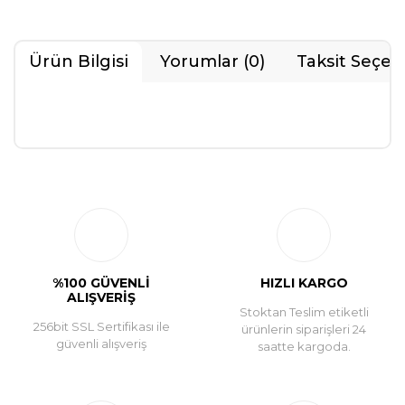
Ürün Bilgisi
Yorumlar (0)
Taksit Seçen
Bu ürüne ilk yorumu siz yapın!
Yorum Yaz
%100 GÜVENLİ
HIZLI KARGO
ALIŞVERİŞ
Stoktan Teslim etiketli
256bit SSL Sertifikası ile
ürünlerin siparişleri 24
güvenli alışveriş
saatte kargoda.