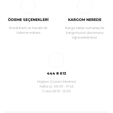
ÖDEME SEÇENEKLERİ
KARGOM NEREDE
Kredi Kartı ve havale ile
Kargo takip numarası ile
ödeme imkanı
kargonuzun durumunu
öğrenebilirsiniz.
444 8 613
Müşteri Çözüm Merkezi
hafta içi: 09:00 - 17:45
C.tesi 09:15 - 13:00