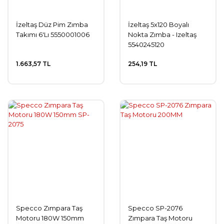
İzeltaş Düz Pim Zımba
İzeltaş 5x120 Boyalı
Takımı 6'Lı 5550001006
Nokta Zımba - Izeltaş
5540245120
1.663,57 TL
254,19 TL
Specco Zımpara Taş
Specco SP-2076
Motoru 180W 150mm
Zımpara Taş Motoru