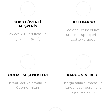
%100 GÜVENLİ
HIZLI KARGO
ALIŞVERİŞ
Stoktan Teslim etiketli
256bit SSL Sertifikası ile
ürünlerin siparişleri 24
güvenli alışveriş
saatte kargoda.
ÖDEME SEÇENEKLERİ
KARGOM NEREDE
Kredi Kartı ve havale ile
Kargo takip numarası ile
ödeme imkanı
kargonuzun durumunu
öğrenebilirsiniz.