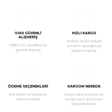
Bu ürüne ilk yorumu siz yapın!
Yorum Yaz
%100 GÜVENLİ
HIZLI KARGO
ALIŞVERİŞ
Stoktan Teslim etiketli
256bit SSL Sertifikası ile
ürünlerin siparişleri 24
güvenli alışveriş
saatte kargoda.
ÖDEME SEÇENEKLERİ
KARGOM NEREDE
Kredi Kartı ve havale ile
Kargo takip numarası ile
ödeme imkanı
kargonuzun durumunu
öğrenebilirsiniz.