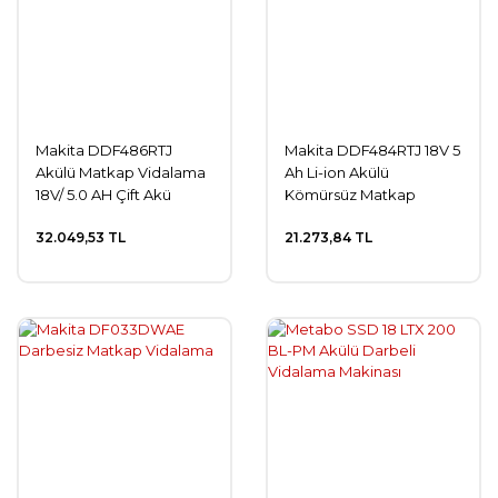
Makita DDF486RTJ
Makita DDF484RTJ 18V 5
Akülü Matkap Vidalama
Ah Li-ion Akülü
18V/ 5.0 AH Çift Akü
Kömürsüz Matkap
32.049,53 TL
21.273,84 TL