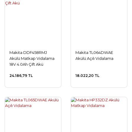
Makita DDF458RMJ
Makita TL064DWAE
Akülü Matkap Vidalama
Akülü Açılı Vidalama
18V 4.0Ah Çift Akü
24.186,79 TL
18.022,20 TL