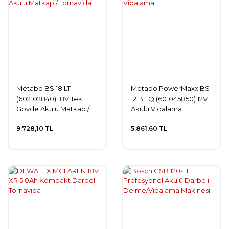
Metabo BS 18 LT
Metabo PowerMaxx BS
(602102840) 18V Tek
12 BL Q (601045850) 12V
Gövde Akülü Matkap /
Akülü Vidalama
Tornavida
9.728,10 TL
5.861,60 TL