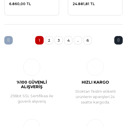
6.860,00 TL
24.881,81 TL
1
2
3
4
..
6
%100 GÜVENLİ
HIZLI KARGO
ALIŞVERİŞ
Stoktan Teslim etiketli
256bit SSL Sertifikası ile
ürünlerin siparişleri 24
güvenli alışveriş
saatte kargoda.