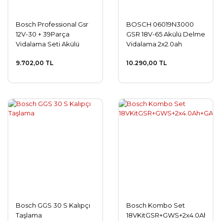
Bosch Professional Gsr
BOSCH 06019N3000
12V-30 + 39Parça
GSR 18V-65 Akülü Delme
Vidalama Seti Akülü
Vidalama 2x2.0ah
Delme Vidalama
9.702,00 TL
10.290,00 TL
Makinesi 06019G9001
Bosch GGS 30 S Kalıpçı
Bosch Kombo Set
Taşlama
18VKitGSR+GWS+2x4.0Ah+GA