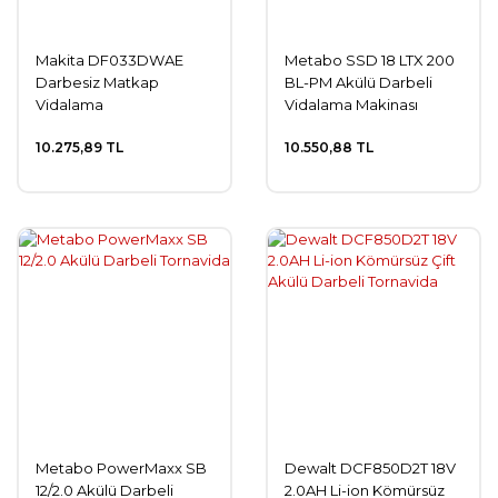
Makita DF033DWAE
Metabo SSD 18 LTX 200
Darbesiz Matkap
BL-PM Akülü Darbeli
Vidalama
Vidalama Makinası
10.275,89 TL
10.550,88 TL
Metabo PowerMaxx SB
Dewalt DCF850D2T 18V
12/2.0 Akülü Darbeli
2.0AH Li-ion Kömürsüz