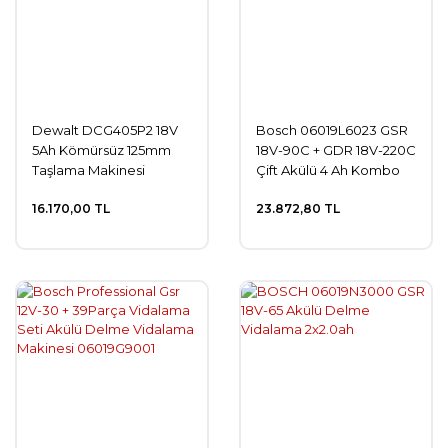
Dewalt DCG405P2 18V
Bosch 06019L6023 GSR
5Ah Kömürsüz 125mm
18V-90C + GDR 18V-220C
Taşlama Makinesi
Çift Akülü 4 Ah Kombo
Set
16.170,00 TL
23.872,80 TL