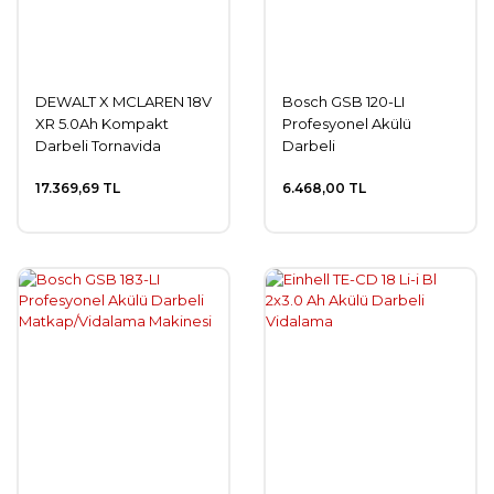
DEWALT X MCLAREN 18V
Bosch GSB 120-LI
XR 5.0Ah Kompakt
Profesyonel Akülü
Darbeli Tornavida
Darbeli
Delme/Vidalama
17.369,69 TL
6.468,00 TL
Makinesi