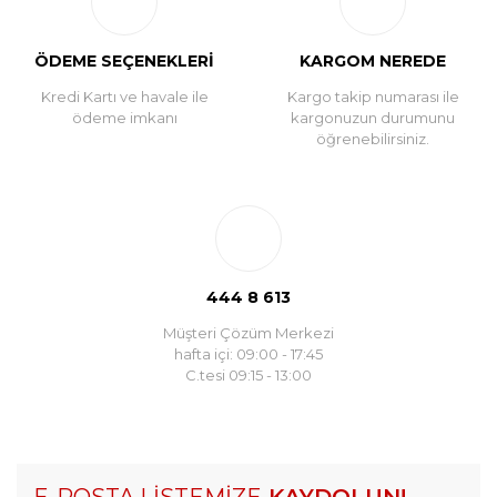
ÖDEME SEÇENEKLERİ
KARGOM NEREDE
Kredi Kartı ve havale ile
Kargo takip numarası ile
ödeme imkanı
kargonuzun durumunu
öğrenebilirsiniz.
444 8 613
Müşteri Çözüm Merkezi
hafta içi: 09:00 - 17:45
C.tesi 09:15 - 13:00