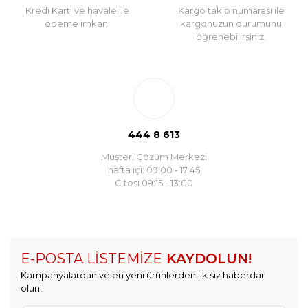
Kredi Kartı ve havale ile
Kargo takip numarası ile
ödeme imkanı
kargonuzun durumunu
öğrenebilirsiniz.
444 8 613
Müşteri Çözüm Merkezi
hafta içi: 09:00 - 17:45
C.tesi 09:15 - 13:00
E-POSTA LİSTEMİZE
KAYDOLUN!
Kampanyalardan ve en yeni ürünlerden ilk siz haberdar
olun!