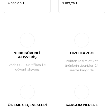
4.050,00 TL
5.102,76 TL
%100 GÜVENLİ
HIZLI KARGO
ALIŞVERİŞ
Stoktan Teslim etiketli
256bit SSL Sertifikası ile
ürünlerin siparişleri 24
güvenli alışveriş
saatte kargoda.
ÖDEME SEÇENEKLERİ
KARGOM NEREDE