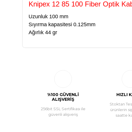
Knipex 12 85 100 Fiber Optik Kabl
Uzunluk 100 mm
Sıyırma kapasitesi 0.125mm
Ağırlık 44 gr
%100 GÜVENLİ
HIZLI 
ALIŞVERİŞ
Stoktan Tesl
256bit SSL Sertifikası ile
ürünlerin si
güvenli alışveriş
saatte k