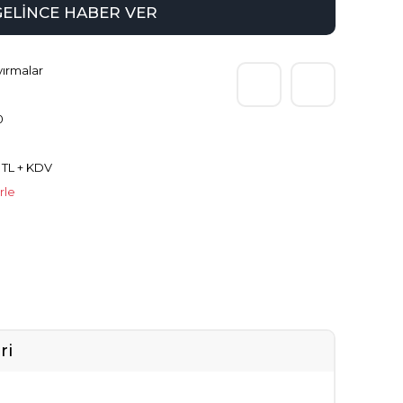
GELİNCE HABER VER
yırmalar
0
 TL + KDV
rle
ri