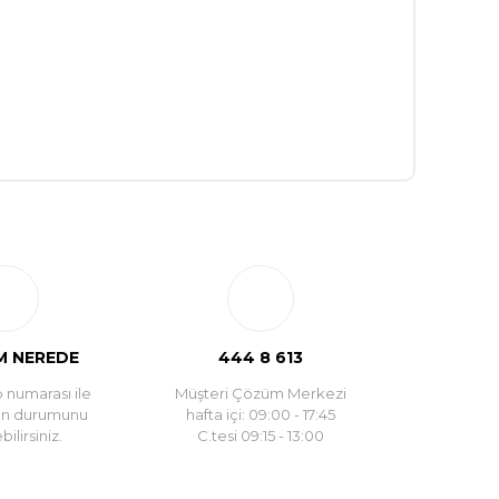
 NEREDE
444 8 613
 numarası ile
Müşteri Çözüm Merkezi
un durumunu
hafta içi: 09:00 - 17:45
ilirsiniz.
C.tesi 09:15 - 13:00