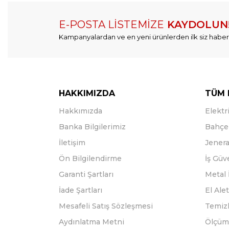
E-POSTA LİSTEMİZE
KAYDOLUN
Kampanyalardan ve en yeni ürünlerden ilk siz haber
HAKKIMIZDA
TÜM 
Hakkımızda
Elektri
Banka Bilgilerimiz
Bahçe 
İletişim
Jenera
Ön Bilgilendirme
İş Güv
Garanti Şartları
Metal 
İade Şartları
El Alet
Mesafeli Satış Sözleşmesi
Temizl
Aydınlatma Metni
Ölçüm 