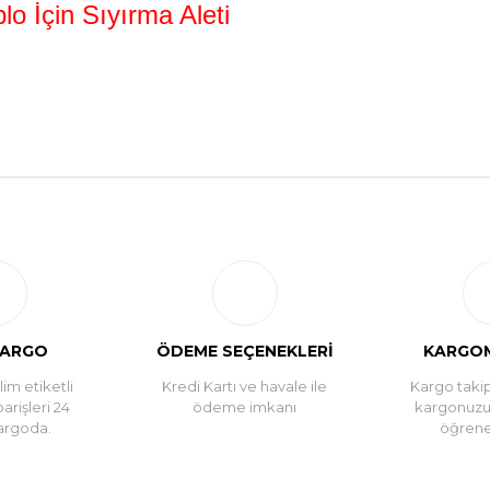
o İçin Sıyırma Aleti
Bu ürüne ilk yorumu siz yapın!
Yorum Yaz
KARGO
ÖDEME SEÇENEKLERİ
KARGOM
im etiketli
Kredi Kartı ve havale ile
Kargo takip
parişleri 24
ödeme imkanı
kargonuz
argoda.
öğreneb