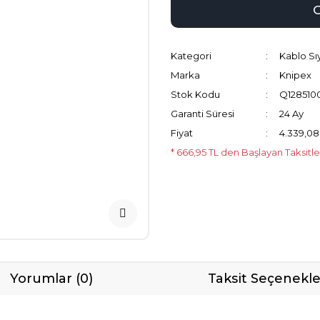
Kategori
Kablo Sı
Marka
Knipex
Stok Kodu
Q128510
Garanti Süresi
24 Ay
Fiyat
4.339,08
* 666,95 TL den Başlayan Taksitle
Yorumlar (0)
Taksit Seçenekle