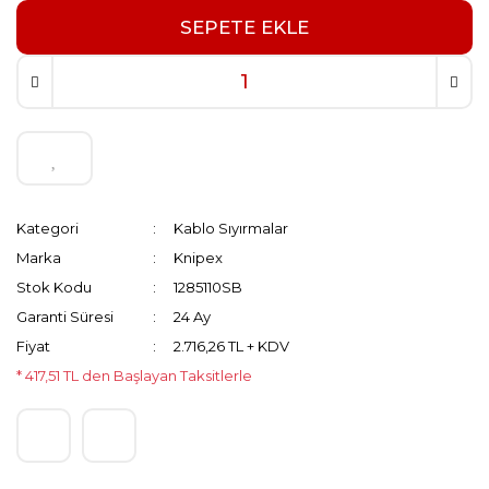
SEPETE EKLE
Kategori
Kablo Sıyırmalar
Marka
Knipex
Stok Kodu
1285110SB
Garanti Süresi
24 Ay
Fiyat
2.716,26 TL + KDV
* 417,51 TL den Başlayan Taksitlerle