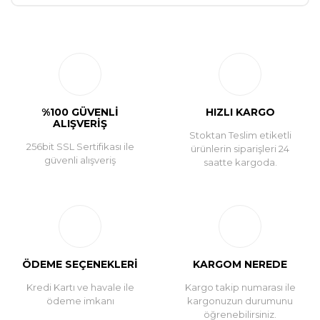
Bu ürüne ilk yorumu siz yapın!
Yorum Yaz
%100 GÜVENLİ
HIZLI KARGO
ALIŞVERİŞ
Stoktan Teslim etiketli
256bit SSL Sertifikası ile
ürünlerin siparişleri 24
güvenli alışveriş
saatte kargoda.
ÖDEME SEÇENEKLERİ
KARGOM NEREDE
Kredi Kartı ve havale ile
Kargo takip numarası ile
ödeme imkanı
kargonuzun durumunu
öğrenebilirsiniz.