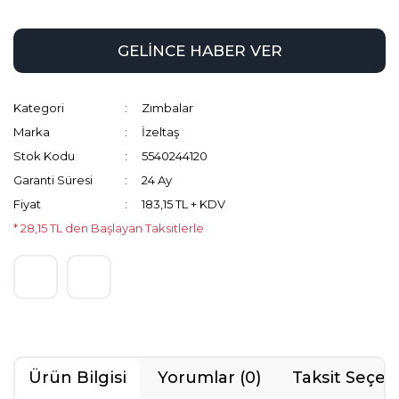
GELİNCE HABER VER
Kategori
Zımbalar
Marka
İzeltaş
Stok Kodu
5540244120
Garanti Süresi
24 Ay
Fiyat
183,15 TL + KDV
* 28,15 TL den Başlayan Taksitlerle
Ürün Bilgisi
Yorumlar (0)
Taksit Seçen