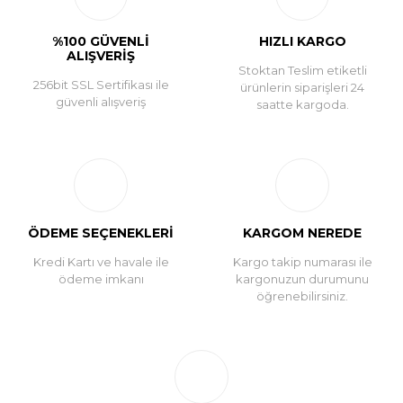
%100 GÜVENLİ
HIZLI KARGO
ALIŞVERİŞ
Stoktan Teslim etiketli
256bit SSL Sertifikası ile
ürünlerin siparişleri 24
güvenli alışveriş
saatte kargoda.
ÖDEME SEÇENEKLERİ
KARGOM NEREDE
Kredi Kartı ve havale ile
Kargo takip numarası ile
ödeme imkanı
kargonuzun durumunu
öğrenebilirsiniz.