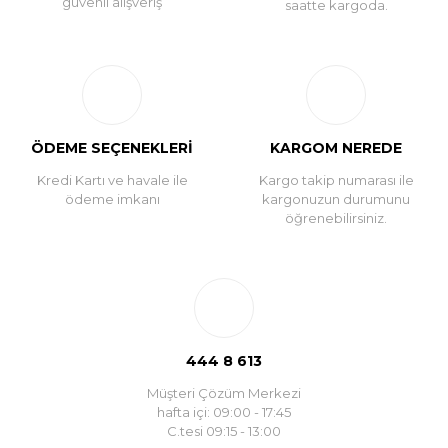
güvenli alışveriş
saatte kargoda.
ÖDEME SEÇENEKLERİ
KARGOM NEREDE
Kredi Kartı ve havale ile
Kargo takip numarası ile
ödeme imkanı
kargonuzun durumunu
öğrenebilirsiniz.
444 8 613
Müşteri Çözüm Merkezi
hafta içi: 09:00 - 17:45
C.tesi 09:15 - 13:00