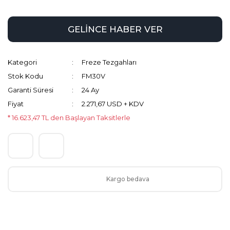
GELİNCE HABER VER
Kategori
Freze Tezgahları
Stok Kodu
FM30V
Garanti Süresi
24 Ay
Fiyat
2.271,67 USD + KDV
* 16.623,47 TL den Başlayan Taksitlerle
Kargo bedava