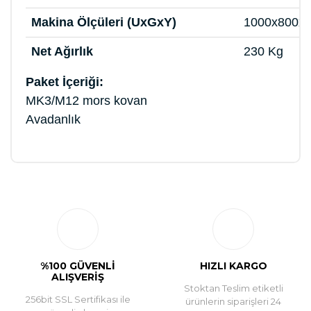
Makina Ölçüleri (UxGxY)
1000x800x
Net Ağırlık
230 Kg
Paket İçeriği:
MK3/M12 mors kovan
Avadanlık
Bu ürüne ilk yorumu siz yapın!
Yorum Yaz
%100 GÜVENLİ
HIZLI KARGO
ALIŞVERİŞ
Stoktan Teslim etiketli
256bit SSL Sertifikası ile
ürünlerin siparişleri 24