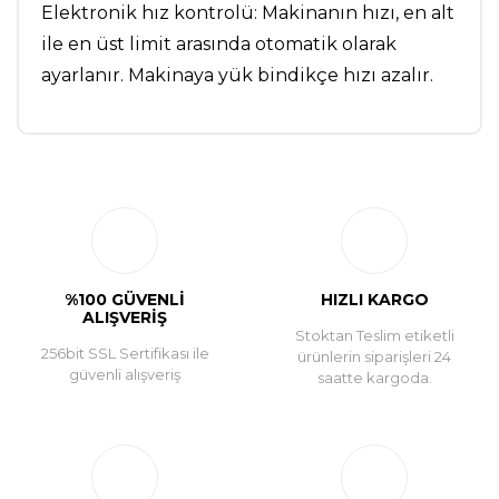
Elektronik hız kontrolü: Makinanın hızı, en alt
ile en üst limit arasında otomatik olarak
ayarlanır. Makinaya yük bindikçe hızı azalır.
Bu ürüne ilk yorumu siz yapın!
Yorum Yaz
%100 GÜVENLİ
HIZLI KARGO
ALIŞVERİŞ
Stoktan Teslim etiketli
256bit SSL Sertifikası ile
ürünlerin siparişleri 24
güvenli alışveriş
saatte kargoda.