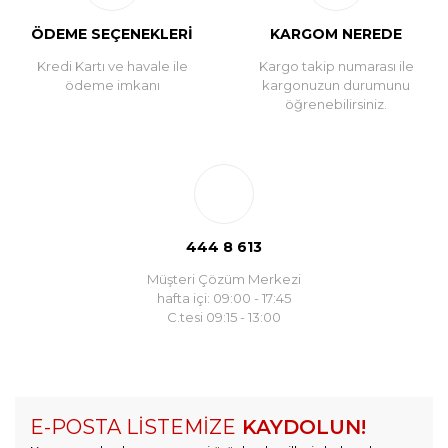
ÖDEME SEÇENEKLERİ
KARGOM NEREDE
Kredi Kartı ve havale ile
Kargo takip numarası ile
ödeme imkanı
kargonuzun durumunu
öğrenebilirsiniz.
444 8 613
Müşteri Çözüm Merkezi
hafta içi: 09:00 - 17:45
C.tesi 09:15 - 13:00
E-POSTA LİSTEMİZE
KAYDOLUN!