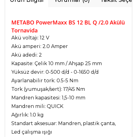
Ürün Bilgisi
Yorumlar (0)
Taksit Seçen
METABO PowerMaxx BS 12 BL Q /2.0 Akülü
Tornavida
Akü voltajı: 12 V
Akü amperi: 2.0 Amper
Akü adedi: 2
Kapasite: Çelik 10 mm / Ahşap 25 mm
Yüksüz devir: 0-500 d/d - 0-1650 d/d
Ayarlanabilir tork: 0.5-5 Nm
Tork (yumuşak/sert): 17/45 Nm
Mandren kapasitesi: 1,5-10 mm
Mandren mili: QUICK
Ağırlık: 1.0 kg
Standart aksesuar: Mandren, plastik çanta,
Led çalışma ışığı