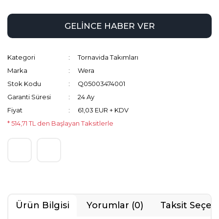
GELİNCE HABER VER
Kategori
Tornavida Takımları
Marka
Wera
Stok Kodu
Q05003474001
Garanti Süresi
24 Ay
Fiyat
61,03 EUR + KDV
* 514,71 TL den Başlayan Taksitlerle
Ürün Bilgisi
Yorumlar (0)
Taksit Seçen