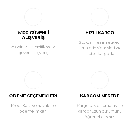
Yorum Yaz
%100 GÜVENLİ
HIZLI KARGO
ALIŞVERİŞ
Stoktan Teslim etiketli
256bit SSL Sertifikası ile
ürünlerin siparişleri 24
güvenli alışveriş
saatte kargoda.
ÖDEME SEÇENEKLERİ
KARGOM NEREDE
Kredi Kartı ve havale ile
Kargo takip numarası ile
ödeme imkanı
kargonuzun durumunu
öğrenebilirsiniz.