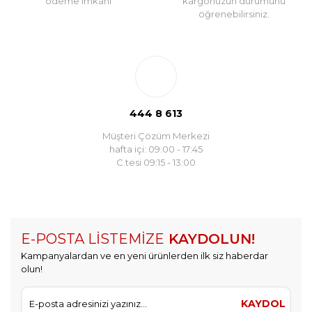
ödeme imkanı
kargonuzun durumunu
öğrenebilirsiniz.
444 8 613
Müşteri Çözüm Merkezi
hafta içi: 09:00 - 17:45
C.tesi 09:15 - 13:00
E-POSTA LİSTEMİZE
KAYDOLUN!
Kampanyalardan ve en yeni ürünlerden ilk siz haberdar
olun!
KAYDOL