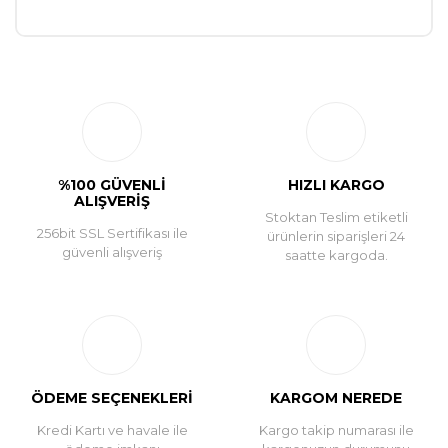
Bu ürüne ilk yorumu siz yapın!
Yorum Yaz
%100 GÜVENLİ
HIZLI KARGO
ALIŞVERİŞ
Stoktan Teslim etiketli
256bit SSL Sertifikası ile
ürünlerin siparişleri 24
güvenli alışveriş
saatte kargoda.
ÖDEME SEÇENEKLERİ
KARGOM NEREDE
Kredi Kartı ve havale ile
Kargo takip numarası ile