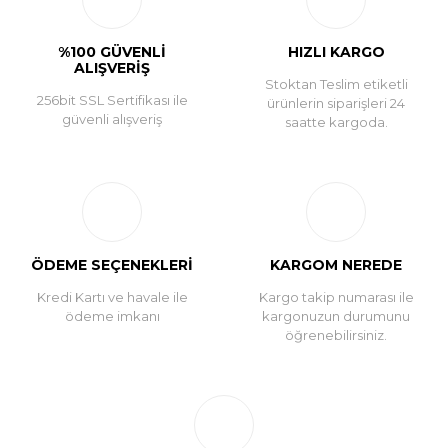
%100 GÜVENLİ
HIZLI KARGO
ALIŞVERİŞ
Stoktan Teslim etiketli
256bit SSL Sertifikası ile
ürünlerin siparişleri 24
güvenli alışveriş
saatte kargoda.
ÖDEME SEÇENEKLERİ
KARGOM NEREDE
Kredi Kartı ve havale ile
Kargo takip numarası ile
ödeme imkanı
kargonuzun durumunu
öğrenebilirsiniz.