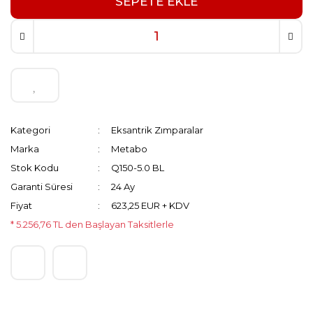
SEPETE EKLE
Kategori
Eksantrik Zımparalar
Marka
Metabo
Stok Kodu
Q150-5.0 BL
Garanti Süresi
24 Ay
Fiyat
623,25 EUR + KDV
* 5.256,76 TL den Başlayan Taksitlerle