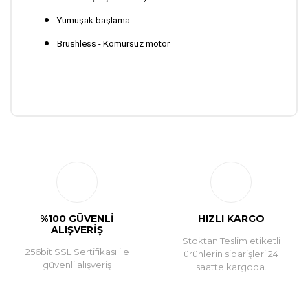
Yumuşak başlama
Brushless - Kömürsüz motor
Bu ürüne ilk yorumu siz yapın!
Yorum Yaz
%100 GÜVENLİ
HIZLI KARGO
ALIŞVERİŞ
Stoktan Teslim etiketli
256bit SSL Sertifikası ile
ürünlerin siparişleri 24
güvenli alışveriş
saatte kargoda.