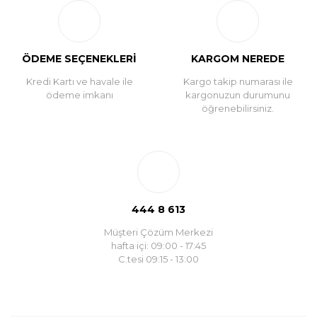
ÖDEME SEÇENEKLERİ
KARGOM NEREDE
Kredi Kartı ve havale ile
Kargo takip numarası ile
ödeme imkanı
kargonuzun durumunu
öğrenebilirsiniz.
444 8 613
Müşteri Çözüm Merkezi
hafta içi: 09:00 - 17:45
C.tesi 09:15 - 13:00