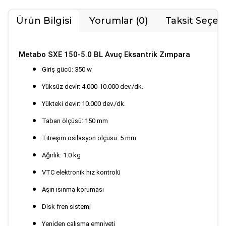
Ürün Bilgisi
Yorumlar (0)
Taksit Seçen
Metabo SXE 150-5.0 BL Avuç Eksantrik Zımpara
Giriş gücü: 350 w
Yüksüz devir: 4.000-10.000 dev./dk.
Yükteki devir: 10.000 dev./dk.
Taban ölçüsü: 150 mm
Titreşim osilasyon ölçüsü: 5 mm
Ağırlık: 1.0 kg
VTC elektronik hız kontrolü
Aşırı ısınma koruması
Disk fren sistemi
Yeniden çalışma emniyeti