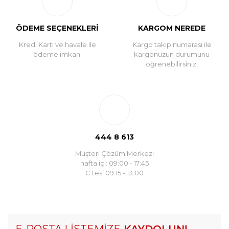
ÖDEME SEÇENEKLERİ
KARGOM NEREDE
Kredi Kartı ve havale ile
Kargo takip numarası ile
ödeme imkanı
kargonuzun durumunu
öğrenebilirsiniz.
444 8 613
Müşteri Çözüm Merkezi
hafta içi: 09:00 - 17:45
C.tesi 09:15 - 13:00