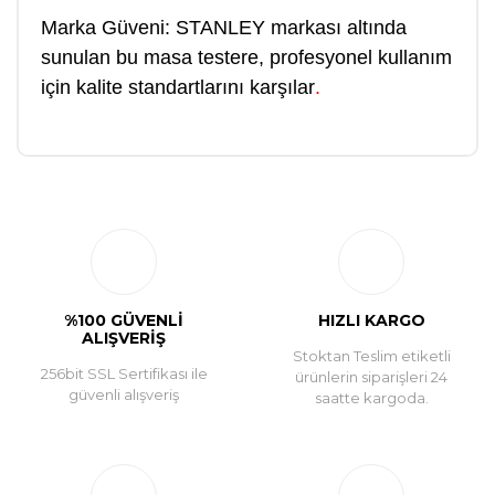
Marka Güveni: STANLEY markası altında
sunulan bu masa testere, profesyonel kullanım
için kalite standartlarını karşılar
.
Bu ürüne ilk yorumu siz yapın!
Yorum Yaz
%100 GÜVENLİ
HIZLI KARGO
ALIŞVERİŞ
Stoktan Teslim etiketli
256bit SSL Sertifikası ile
ürünlerin siparişleri 24
güvenli alışveriş
saatte kargoda.