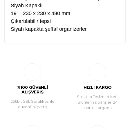
Siyah Kapaklı
19'' - 230 x 230 x 480 mm
Çıkartılabilir tepsi
Siyah kapakta şeffaf organizerler
Bu ürüne ilk yorumu siz yapın!
Yorum Yaz
%100 GÜVENLİ
HIZLI KARGO
ALIŞVERİŞ
Stoktan Teslim etiketli
256bit SSL Sertifikası ile
ürünlerin siparişleri 24
güvenli alışveriş
saatte kargoda.