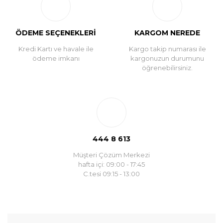
ÖDEME SEÇENEKLERİ
KARGOM NEREDE
Kredi Kartı ve havale ile
Kargo takip numarası ile
ödeme imkanı
kargonuzun durumunu
öğrenebilirsiniz.
444 8 613
Müşteri Çözüm Merkezi
hafta içi: 09:00 - 17:45
C.tesi 09:15 - 13:00