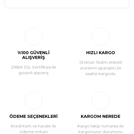
Bu ürüne ilk yorumu siz yapın!
Yorum Yaz
%100 GÜVENLİ
HIZLI KARGO
ALIŞVERİŞ
Stoktan Teslim etiketli
256bit SSL Sertifikası ile
ürünlerin siparişleri 24
güvenli alışveriş
saatte kargoda.
ÖDEME SEÇENEKLERİ
KARGOM NEREDE
Kredi Kartı ve havale ile
Kargo takip numarası ile
ödeme imkanı
kargonuzun durumunu