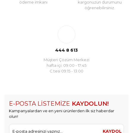
ödeme imkanı
kargonuzun durumunu
öğrenebilirsiniz.
444 8 613
Müşteri Çözüm Merkezi
hafta içi: 09:00 - 17:45
C.tesi 09:15 - 13:00
E-POSTA LİSTEMİZE
KAYDOLUN!
Kampanyalardan ve en yeni ürünlerden ilk siz haberdar
olun!
KAYDOL