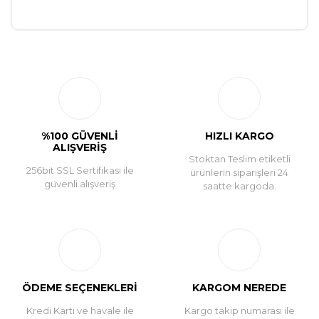
Bu ürüne ilk yorumu siz yapın!
Yorum Yaz
%100 GÜVENLİ
HIZLI KARGO
ALIŞVERİŞ
Stoktan Teslim etiketli
256bit SSL Sertifikası ile
ürünlerin siparişleri 24
güvenli alışveriş
saatte kargoda.
ÖDEME SEÇENEKLERİ
KARGOM NEREDE
Kredi Kartı ve havale ile
Kargo takip numarası ile