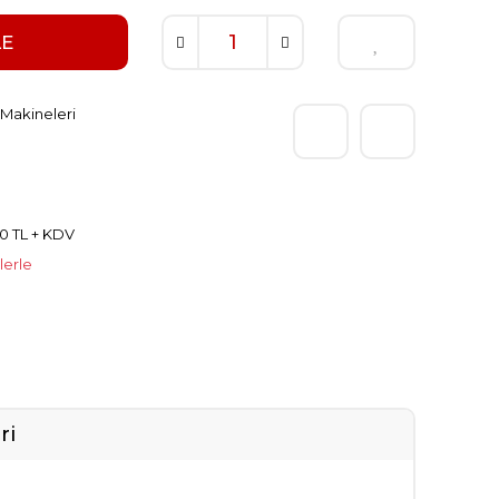
LE
Makineleri
0 TL + KDV
lerle
ri