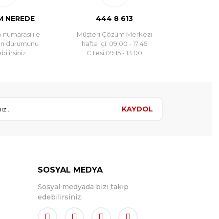
 NEREDE
444 8 613
 numarası ile
Müşteri Çözüm Merkezi
un durumunu
hafta içi: 09:00 - 17:45
ilirsiniz.
C.tesi 09:15 - 13:00
KAYDOL
SOSYAL MEDYA
Sosyal medyada bizi takip
edebilirsiniz.