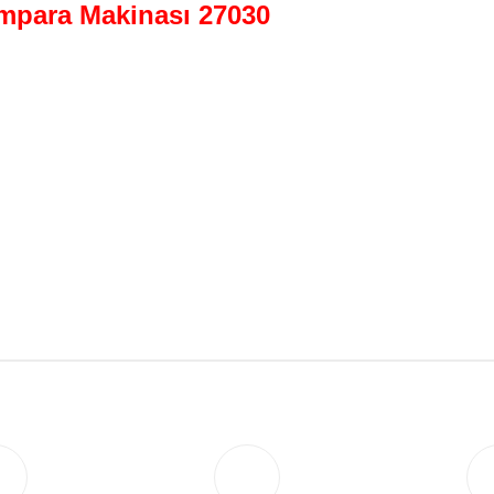
mpara Makinası 27030
Bu ürüne ilk yorumu siz yapın!
Yorum Yaz