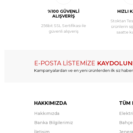
%100 GÜVENLİ
HIZLI 
ALIŞVERİŞ
Stoktan Tesl
256bit SSL Sertifikası ile
ürünlerin si
güvenli alışveriş
saatte k
E-POSTA LİSTEMİZE
KAYDOLUN
Kampanyalardan ve en yeni ürünlerden ilk siz haber
HAKKIMIZDA
TÜM 
Hakkımızda
Elektri
Banka Bilgilerimiz
Bahçe 
İletişim
Jenera