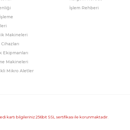
enliği
İşlem Rehberi
İşleme
leri
ik Makineleri
Cihazları
k Ekipmanları
eme Makineleri
ikli Mikro Aletler
i kartı bilgileriniz 256bit SSL sertifikası ile korunmaktadır.