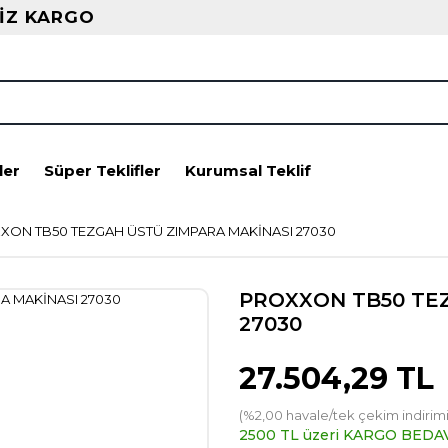
İZ KARGO
ler
Süper Teklifler
Kurumsal Teklif
XON TB50 TEZGAH ÜSTÜ ZIMPARA MAKİNASI 27030
PROXXON TB50 TE
27030
27.504,29 TL
(%2,00 havale/tek çekim indirimi
2500 TL üzeri KARGO BEDA