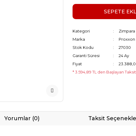
SEPETE EK
Kategori
Zımpara 
Marka
Proxxon
Stok Kodu
27030
Garanti Süresi
24 Ay
Fiyat
23.388,0
* 3.594,89 TL den Başlayan Taksit
Yorumlar (0)
Taksit Seçenekle