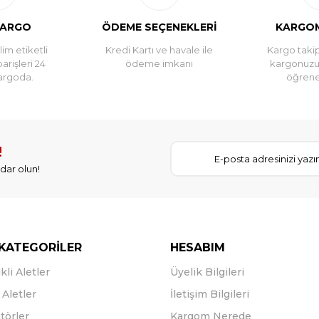
KARGO
ÖDEME SEÇENEKLERİ
KARGOM
im etiketli
Kredi Kartı ve havale ile
Kargo takip
parişleri 24
ödeme imkanı
kargonuz
argoda.
öğreneb
!
dar olun!
KATEGORİLER
HESABIM
kli Aletler
Üyelik Bilgileri
Aletler
İletişim Bilgileri
törler
Kargom Nerede