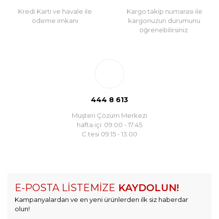
Kredi Kartı ve havale ile
Kargo takip numarası ile
ödeme imkanı
kargonuzun durumunu
öğrenebilirsiniz.
444 8 613
Müşteri Çözüm Merkezi
hafta içi: 09:00 - 17:45
C.tesi 09:15 - 13:00
E-POSTA LİSTEMİZE
KAYDOLUN!
Kampanyalardan ve en yeni ürünlerden ilk siz haberdar
olun!