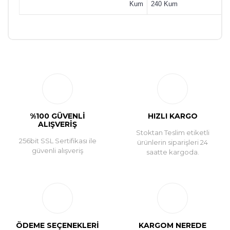
Kum
240 Kum
Bu ürüne ilk yorumu siz yapın!
Yorum Yaz
%100 GÜVENLİ
HIZLI KARGO
ALIŞVERİŞ
Stoktan Teslim etiketli
256bit SSL Sertifikası ile
ürünlerin siparişleri 24
güvenli alışveriş
saatte kargoda.
ÖDEME SEÇENEKLERİ
KARGOM NEREDE