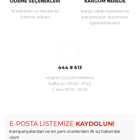
ÖDEME SEÇENEKLERİ
KARGOM NEREDE
Kredi Kartı ve havale ile
Kargo takip numarası ile
ödeme imkanı
kargonuzun durumunu
öğrenebilirsiniz.
444 8 613
Müşteri Çözüm Merkezi
hafta içi: 09:00 - 17:45
C.tesi 09:15 - 13:00
E-POSTA LİSTEMİZE
KAYDOLUN!
Kampanyalardan ve en yeni ürünlerden ilk siz haberdar
olun!