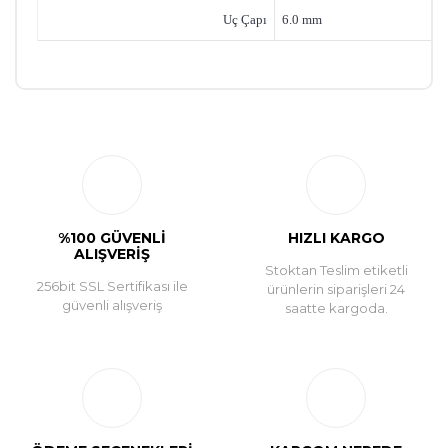
Uç Çapı
6.0 mm
Bu ürüne ilk yorumu siz yapın!
Yorum Yaz
%100 GÜVENLİ
HIZLI KARGO
ALIŞVERİŞ
Stoktan Teslim etiketli
256bit SSL Sertifikası ile
ürünlerin siparişleri 24
güvenli alışveriş
saatte kargoda.