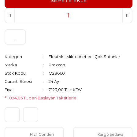
SEPETE EKLE
Kategori
Elektrikli Mikro Aletler
,
Çok Satanlar
Marka
Proxxon
Stok Kodu
Q28660
Garanti Süresi
24 Ay
Fiyat
7.123,00 TL + KDV
* 1.094,85 TL den Başlayan Taksitlerle
Hızlı Gönderi
Kargo bedava