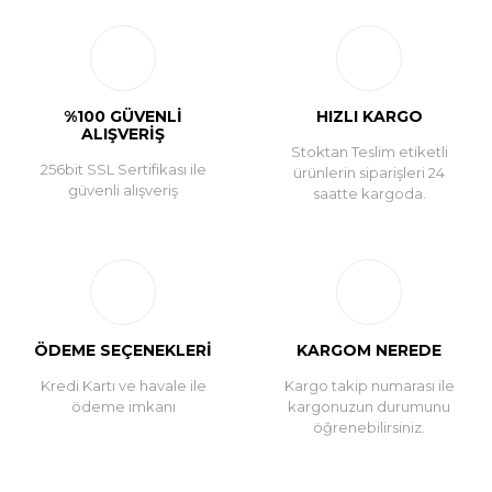
Yorum Yaz
%100 GÜVENLİ
HIZLI KARGO
ALIŞVERİŞ
Stoktan Teslim etiketli
256bit SSL Sertifikası ile
ürünlerin siparişleri 24
güvenli alışveriş
saatte kargoda.
ÖDEME SEÇENEKLERİ
KARGOM NEREDE
Kredi Kartı ve havale ile
Kargo takip numarası ile
ödeme imkanı
kargonuzun durumunu
öğrenebilirsiniz.