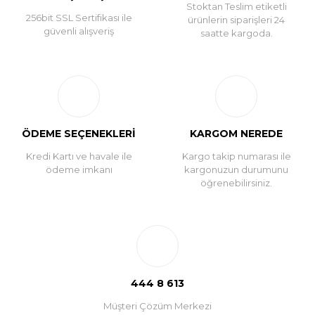
Stoktan Teslim etiketli
256bit SSL Sertifikası ile
ürünlerin siparişleri 24
güvenli alışveriş
saatte kargoda.
ÖDEME SEÇENEKLERİ
KARGOM NEREDE
Kredi Kartı ve havale ile
Kargo takip numarası ile
ödeme imkanı
kargonuzun durumunu
öğrenebilirsiniz.
444 8 613
Müşteri Çözüm Merkezi