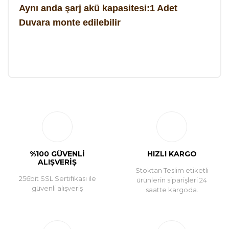
Aynı anda şarj akü kapasitesi:1 Adet
Duvara monte edilebilir
Bu ürüne ilk yorumu siz yapın!
Yorum Yaz
%100 GÜVENLİ
HIZLI KARGO
ALIŞVERİŞ
Stoktan Teslim etiketli
256bit SSL Sertifikası ile
ürünlerin siparişleri 24
güvenli alışveriş
saatte kargoda.