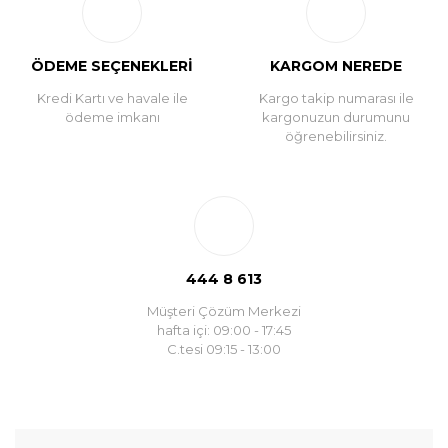
ÖDEME SEÇENEKLERİ
KARGOM NEREDE
Kredi Kartı ve havale ile
Kargo takip numarası ile
ödeme imkanı
kargonuzun durumunu
öğrenebilirsiniz.
444 8 613
Müşteri Çözüm Merkezi
hafta içi: 09:00 - 17:45
C.tesi 09:15 - 13:00