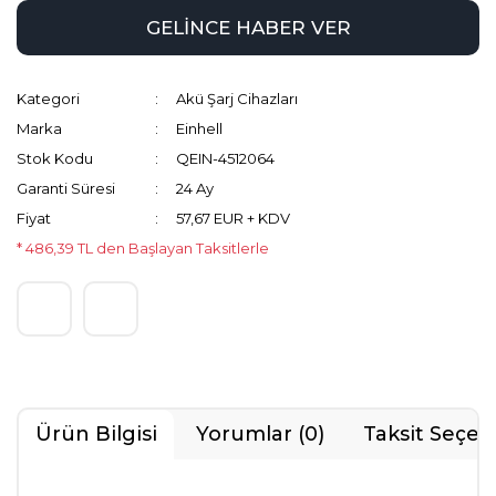
GELİNCE HABER VER
Kategori
Akü Şarj Cihazları
Marka
Einhell
Stok Kodu
QEIN-4512064
Garanti Süresi
24 Ay
Fiyat
57,67 EUR + KDV
* 486,39 TL den Başlayan Taksitlerle
Ürün Bilgisi
Yorumlar (0)
Taksit Seçen