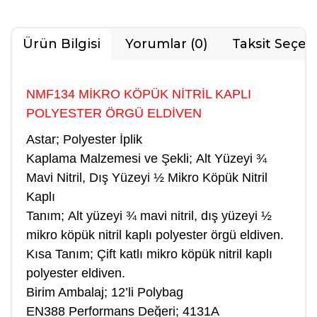
Ürün Bilgisi
Yorumlar (0)
Taksit Seçen
NMF134 MİKRO KÖPÜK NİTRİL KAPLI
POLYESTER ÖRGÜ ELDİVEN
Astar;
Polyester İplik
Kaplama Malzemesi ve Şekli;
Alt Yüzeyi ¾
Mavi Nitril, Dış Yüzeyi ½ Mikro Köpük Nitril
Kaplı
Tanım;
Alt yüzeyi ¾ mavi nitril, dış yüzeyi ½
mikro köpük nitril kaplı polyester örgü eldiven.
Kısa Tanım;
Çift katlı mikro köpük nitril kaplı
polyester eldiven.
Birim Ambalaj;
12’li Polybag
EN388 Performans Değeri;
4131A