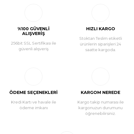
Yorum Yaz
%100 GÜVENLİ
HIZLI KARGO
ALIŞVERİŞ
Stoktan Teslim etiketli
256bit SSL Sertifikası ile
ürünlerin siparişleri 24
güvenli alışveriş
saatte kargoda.
ÖDEME SEÇENEKLERİ
KARGOM NEREDE
Kredi Kartı ve havale ile
Kargo takip numarası ile
ödeme imkanı
kargonuzun durumunu
öğrenebilirsiniz.