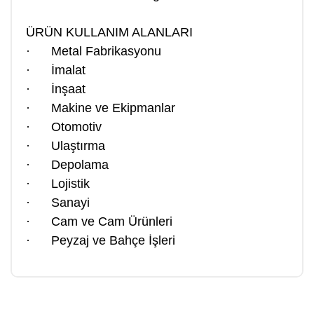
ÜRÜN KULLANIM ALANLARI
· Metal Fabrikasyonu
· İmalat
· İnşaat
· Makine ve Ekipmanlar
· Otomotiv
· Ulaştırma
· Depolama
· Lojistik
· Sanayi
· Cam ve Cam Ürünleri
· Peyzaj ve Bahçe İşleri
Bu ürüne ilk yorumu siz yapın!