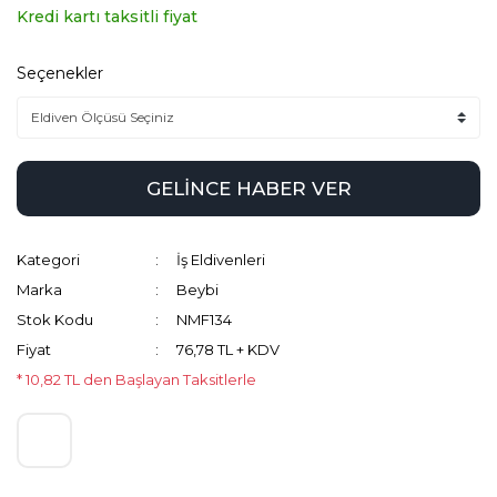
Kredi kartı taksitli fiyat
Seçenekler
GELİNCE HABER VER
Kategori
İş Eldivenleri
Marka
Beybi
Stok Kodu
NMF134
Fiyat
76,78 TL + KDV
* 10,82 TL den Başlayan Taksitlerle