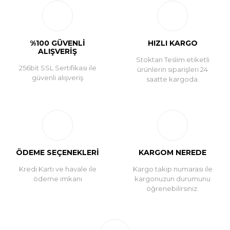
Yorum Yaz
%100 GÜVENLİ
HIZLI KARGO
ALIŞVERİŞ
Stoktan Teslim etiketli
256bit SSL Sertifikası ile
ürünlerin siparişleri 24
güvenli alışveriş
saatte kargoda.
ÖDEME SEÇENEKLERİ
KARGOM NEREDE
Kredi Kartı ve havale ile
Kargo takip numarası ile
ödeme imkanı
kargonuzun durumunu
öğrenebilirsiniz.