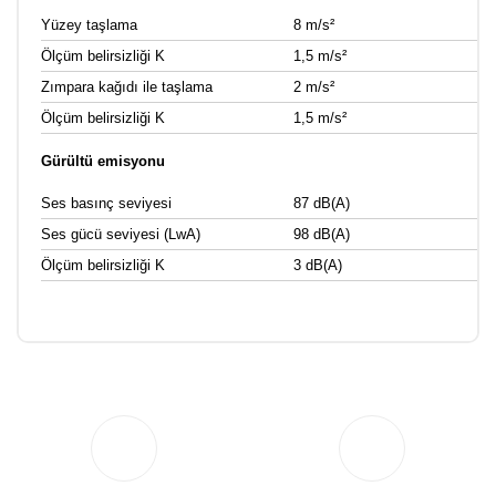
Yüzey taşlama
8 m/s²
Ölçüm belirsizliği K
1,5 m/s²
Zımpara kağıdı ile taşlama
2 m/s²
Ölçüm belirsizliği K
1,5 m/s²
Gürültü emisyonu
Ses basınç seviyesi
87 dB(A)
Ses gücü seviyesi (LwA)
98 dB(A)
Ölçüm belirsizliği K
3 dB(A)
Bu ürüne ilk yorumu siz yapın!
Yorum Yaz