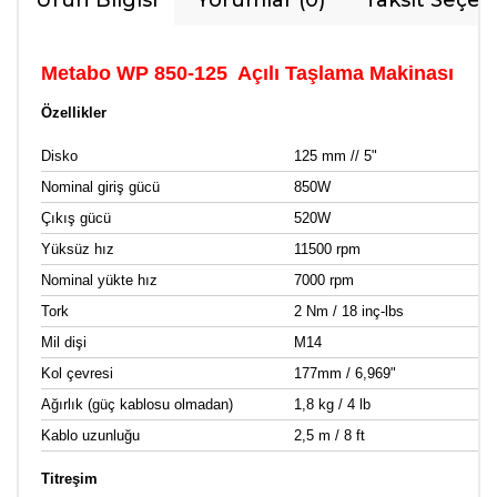
Ürün Bilgisi
Yorumlar (0)
Taksit Seçen
Metabo WP 850-125 Açılı Taşlama Makinası
Özellikler
Disko
125 mm // 5"
Nominal giriş gücü
850W
Çıkış gücü
520W
Yüksüz hız
11500 rpm
Nominal yükte hız
7000 rpm
Tork
2 Nm / 18 inç-lbs
Mil dişi
M14
Kol çevresi
177mm / 6,969"
Ağırlık (güç kablosu olmadan)
1,8 kg / 4 lb
Kablo uzunluğu
2,5 m / 8 ft
Titreşim