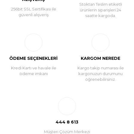
Stoktan Teslim etiketli
256bit SSL Sertifikası ile
ürünlerin siparişleri 24
güvenli alışveriş
saatte kargoda.
ÖDEME SEÇENEKLERİ
KARGOM NEREDE
Kredi Kartı ve havale ile
Kargo takip numarası ile
ödeme imkanı
kargonuzun durumunu
öğrenebilirsiniz.
444 8 613
Müşteri Çözüm Merkezi