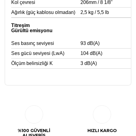
Kol çevresi
206mm / 8 1/8"
Ağırlık (güç kablosu olmadan)
2,5 kg / 5,5 lb
Titreşim
Gürültü emisyonu
Ses basınç seviyesi
93 dB(A)
Ses gücü seviyesi (LwA)
104 dB(A)
Ölçüm belirsizliği K
3 dB(A)
Bu ürüne ilk yorumu siz yapın!
Yorum Yaz
%100 GÜVENLİ
HIZLI KARGO
ALIŞVERİŞ