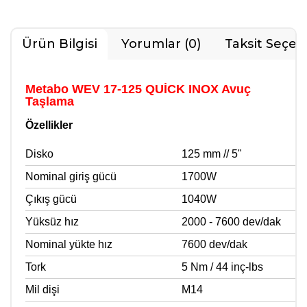
Ürün Bilgisi
Yorumlar (0)
Taksit Seçen
Metabo WEV 17-125 QUİCK INOX Avuç
Taşlama
Özellikler
Disko
125 mm // 5"
Nominal giriş gücü
1700W
Çıkış gücü
1040W
Yüksüz hız
2000 - 7600 dev/dak
Nominal yükte hız
7600 dev/dak
Tork
5 Nm / 44 inç-lbs
Mil dişi
M14