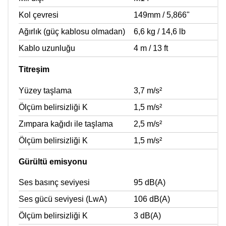
Kol çevresi
149mm / 5,866"
Ağırlık (güç kablosu olmadan)
6,6 kg / 14,6 lb
Kablo uzunluğu
4 m / 13 ft
Titreşim
Yüzey taşlama
3,7 m/s²
Ölçüm belirsizliği K
1,5 m/s²
Zımpara kağıdı ile taşlama
2,5 m/s²
Ölçüm belirsizliği K
1,5 m/s²
Gürültü emisyonu
Ses basınç seviyesi
95 dB(A)
Ses gücü seviyesi (LwA)
106 dB(A)
Ölçüm belirsizliği K
3 dB(A)