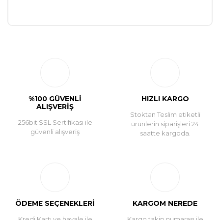
Bu ürüne ilk yorumu siz yapın!
Yorum Yaz
%100 GÜVENLİ
HIZLI KARGO
ALIŞVERİŞ
Stoktan Teslim etiketli
256bit SSL Sertifikası ile
ürünlerin siparişleri 24
güvenli alışveriş
saatte kargoda.
ÖDEME SEÇENEKLERİ
KARGOM NEREDE
Kredi Kartı ve havale ile
Kargo takip numarası ile