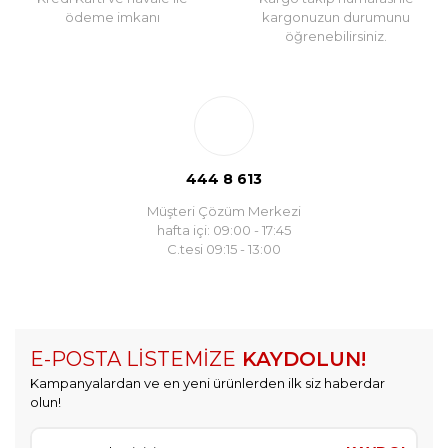
ödeme imkanı
kargonuzun durumunu
öğrenebilirsiniz.
444 8 613
Müşteri Çözüm Merkezi
hafta içi: 09:00 - 17:45
C.tesi 09:15 - 13:00
E-POSTA LİSTEMİZE
KAYDOLUN!
Kampanyalardan ve en yeni ürünlerden ilk siz haberdar
olun!