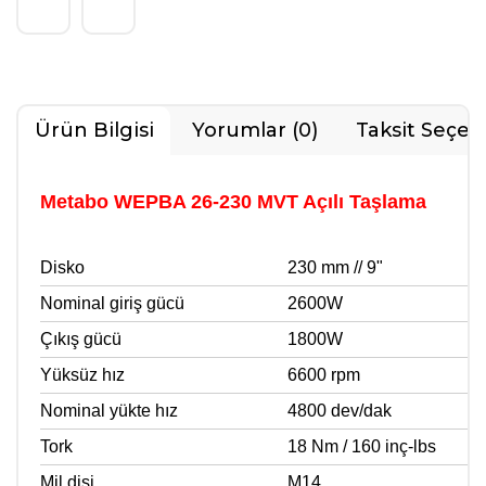
Ürün Bilgisi
Yorumlar (0)
Taksit Seçen
Metabo WEPBA 26-230 MVT Açılı Taşlama
Disko
230 mm // 9"
Nominal giriş gücü
2600W
Çıkış gücü
1800W
Yüksüz hız
6600 rpm
Nominal yükte hız
4800 dev/dak
Tork
18 Nm / 160 inç-lbs
Mil dişi
M14