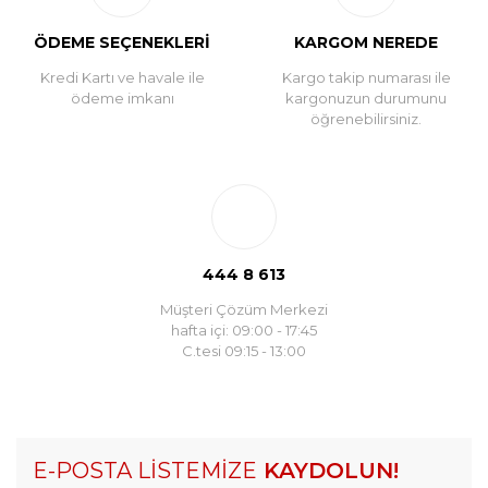
ÖDEME SEÇENEKLERİ
KARGOM NEREDE
Kredi Kartı ve havale ile
Kargo takip numarası ile
ödeme imkanı
kargonuzun durumunu
öğrenebilirsiniz.
444 8 613
Müşteri Çözüm Merkezi
hafta içi: 09:00 - 17:45
C.tesi 09:15 - 13:00
E-POSTA LİSTEMİZE
KAYDOLUN!