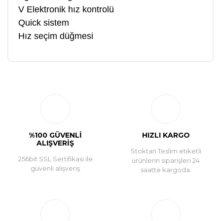
V Elektronik hız kontrolü
Quick sistem
Hız seçim düğmesi
Bu ürüne ilk yorumu siz yapın!
Yorum Yaz
%100 GÜVENLİ
HIZLI KARGO
ALIŞVERİŞ
Stoktan Teslim etiketli
256bit SSL Sertifikası ile
ürünlerin siparişleri 24
güvenli alışveriş
saatte kargoda.