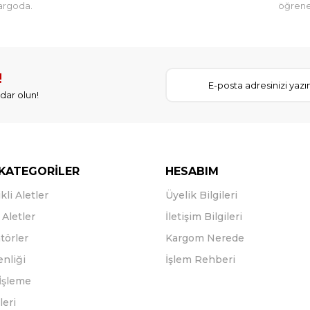
argoda.
öğreneb
!
dar olun!
KATEGORİLER
HESABIM
kli Aletler
Üyelik Bilgileri
Aletler
İletişim Bilgileri
törler
Kargom Nerede
enliği
İşlem Rehberi
İşleme
leri