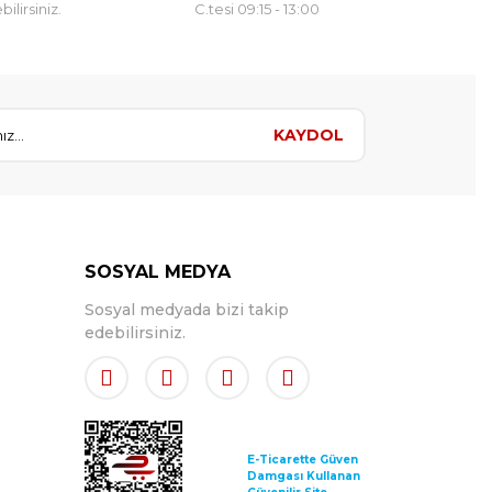
ilirsiniz.
C.tesi 09:15 - 13:00
KAYDOL
SOSYAL MEDYA
Sosyal medyada bizi takip
edebilirsiniz.
E-Ticarette Güven
Damgası Kullanan