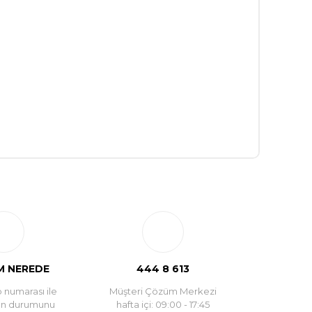
 NEREDE
444 8 613
 numarası ile
Müşteri Çözüm Merkezi
un durumunu
hafta içi: 09:00 - 17:45