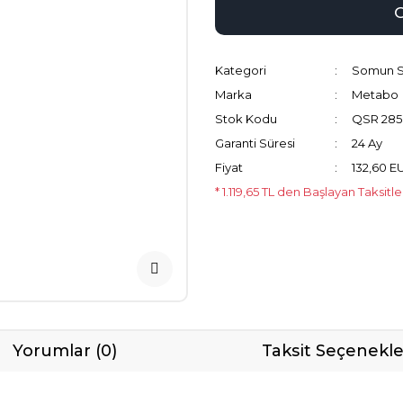
Kategori
Somun S
Marka
Metabo
Stok Kodu
QSR 285
Garanti Süresi
24 Ay
Fiyat
132,60 E
* 1.119,65 TL den Başlayan Taksitle
Yorumlar (0)
Taksit Seçenekle