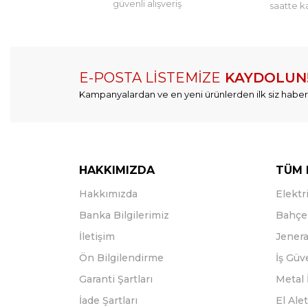
güvenli alışveriş
saatte k
E-POSTA LİSTEMİZE
KAYDOLUN
Kampanyalardan ve en yeni ürünlerden ilk siz haber
HAKKIMIZDA
TÜM 
Hakkımızda
Elektri
Banka Bilgilerimiz
Bahçe 
İletişim
Jenera
Ön Bilgilendirme
İş Güv
Garanti Şartları
Metal 
İade Şartları
El Alet