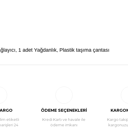
ğlayıcı, 1 adet Yağdanlık, Plastik taşıma çantası
Bu ürüne ilk yorumu siz yapın!
Yorum Yaz
KARGO
ÖDEME SEÇENEKLERİ
KARGOM
im etiketli
Kredi Kartı ve havale ile
Kargo takip
parişleri 24
ödeme imkanı
kargonuz