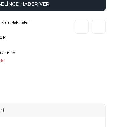
GELİNCE HABER VER
ıkma Makineleri
0 K
UR + KDV
rle
ri