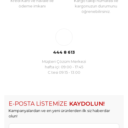
Kredi Kartı ve havale ile
Kargo takip numarası ile
ödeme imkanı
kargonuzun durumunu
öğrenebilirsiniz.
444 8 613
Müşteri Çözüm Merkezi
hafta içi: 09:00 - 17:45
C.tesi 09:15 - 13:00
E-POSTA LİSTEMİZE
KAYDOLUN!
Kampanyalardan ve en yeni ürünlerden ilk siz haberdar
olun!