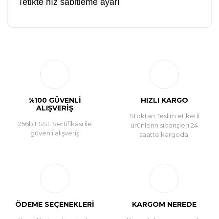
Tetikte hız sabitleme ayarı
Bu ürüne ilk yorumu siz yapın!
Yorum Yaz
%100 GÜVENLİ
HIZLI KARGO
ALIŞVERİŞ
Stoktan Teslim etiketli
256bit SSL Sertifikası ile
ürünlerin siparişleri 24
güvenli alışveriş
saatte kargoda.
ÖDEME SEÇENEKLERİ
KARGOM NEREDE