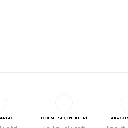
Bu ürüne ilk yorumu siz yapın!
Yorum Yaz
KARGO
ÖDEME SEÇENEKLERİ
KARGOM
im etiketli
Kredi Kartı ve havale ile
Kargo takip