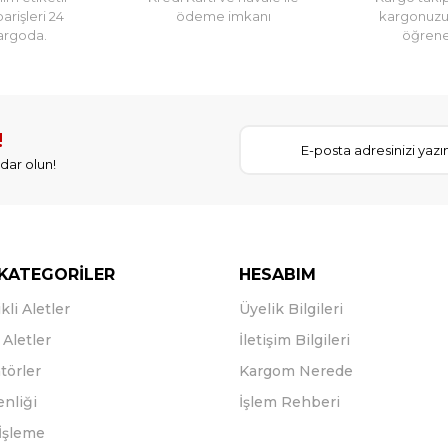
parişleri 24
ödeme imkanı
kargonuz
argoda.
öğreneb
!
dar olun!
KATEGORİLER
HESABIM
kli Aletler
Üyelik Bilgileri
Aletler
İletişim Bilgileri
törler
Kargom Nerede
enliği
İşlem Rehberi
İşleme