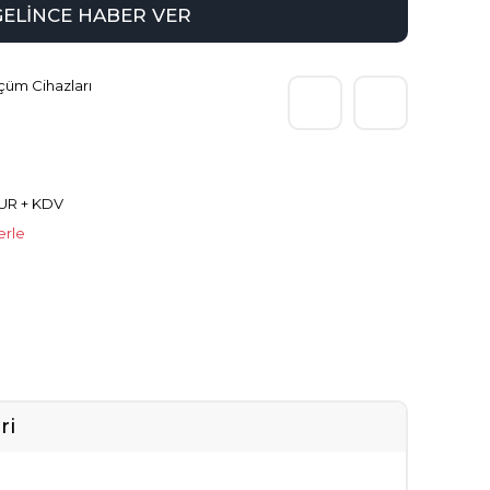
GELİNCE HABER VER
çüm Cihazları
EUR + KDV
erle
ri