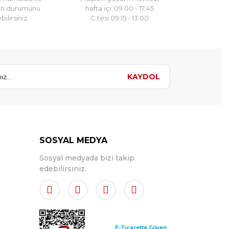
un durumunu
hafta içi: 09:00 - 17:45
ilirsiniz.
C.tesi 09:15 - 13:00
KAYDOL
SOSYAL MEDYA
Sosyal medyada bizi takip
edebilirsiniz.
E-Ticarette Güven