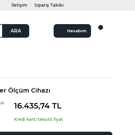
İletişim
Sipariş Takibi
ARA
Hesabım
er Ölçüm Cihazı
VA
16.435,74 TL
Kredi kartı taksitli fiyat