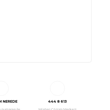
 NEREDE
444 8 613
 numarası ile
Müşteri Çözüm Merkezi