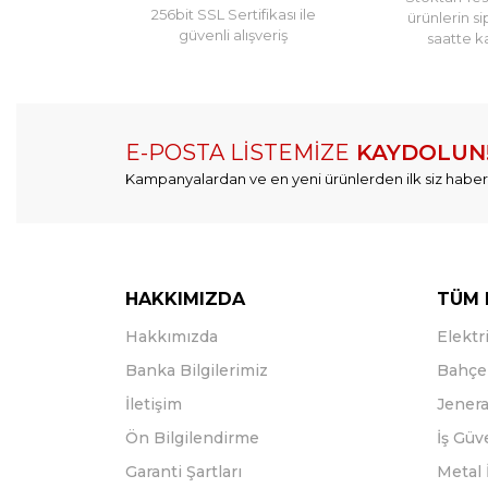
256bit SSL Sertifikası ile
ürünlerin si
güvenli alışveriş
saatte k
E-POSTA LİSTEMİZE
KAYDOLUN
Kampanyalardan ve en yeni ürünlerden ilk siz haber
HAKKIMIZDA
TÜM 
Hakkımızda
Elektri
Banka Bilgilerimiz
Bahçe 
İletişim
Jenera
Ön Bilgilendirme
İş Güv
Garanti Şartları
Metal 