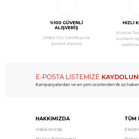
%100 GÜVENLİ
HIZLI 
ALIŞVERİŞ
Stoktan Tesl
256bit SSL Sertifikası ile
ürünlerin si
güvenli alışveriş
saatte k
E-POSTA LİSTEMİZE
KAYDOLUN
Kampanyalardan ve en yeni ürünlerden ilk siz haber
HAKKIMIZDA
TÜM 
Hakkımızda
Elektri