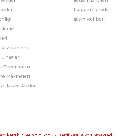
Aletler
İletişim Bilgileri
törler
Kargom Nerede
enliği
İşlem Rehberi
İşleme
leri
ik Makineleri
Cihazları
k Ekipmanları
eme Makineleri
ikli Mikro Aletler
i kartı bilgileriniz 256bit SSL sertifikası ile korunmaktadır.