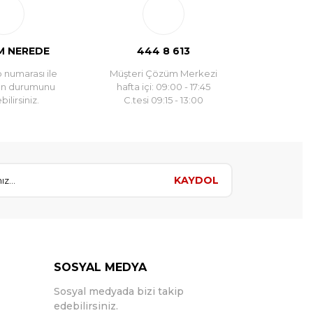
 NEREDE
444 8 613
 numarası ile
Müşteri Çözüm Merkezi
un durumunu
hafta içi: 09:00 - 17:45
ilirsiniz.
C.tesi 09:15 - 13:00
KAYDOL
SOSYAL MEDYA
Sosyal medyada bizi takip
edebilirsiniz.