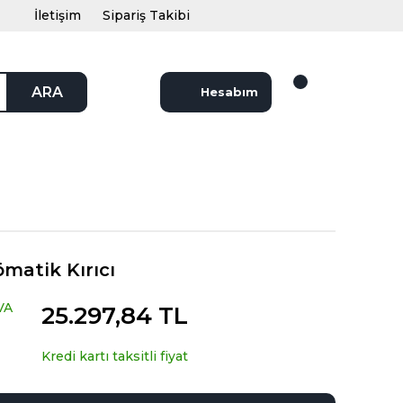
İletişim
Sipariş Takibi
ARA
Hesabım
matik Kırıcı
VA
25.297,84 TL
Kredi kartı taksitli fiyat