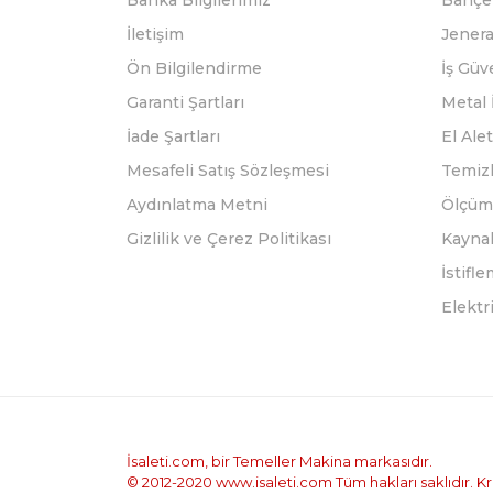
Banka Bilgilerimiz
Bahçe 
İletişim
Jenera
Ön Bilgilendirme
İş Güv
Garanti Şartları
Metal 
İade Şartları
El Alet
Mesafeli Satış Sözleşmesi
Temizl
Aydınlatma Metni
Ölçüm 
Gizlilik ve Çerez Politikası
Kayna
İstifl
Elektr
İsaleti.com, bir Temeller Makina markasıdır.
© 2012-2020 www.isaleti.com Tüm hakları saklıdır. Kred