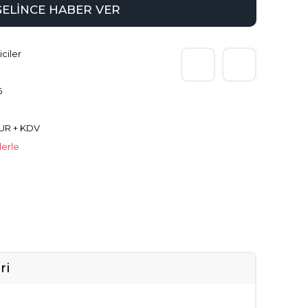
GELİNCE HABER VER
iciler
6
EUR + KDV
lerle
ri