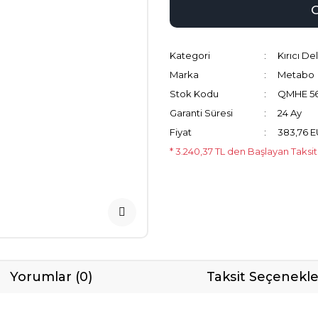
Kategori
Kırıcı Del
Marka
Metabo
Stok Kodu
QMHE 5
Garanti Süresi
24 Ay
Fiyat
383,76 
* 3.240,37 TL den Başlayan Taksit
Yorumlar (0)
Taksit Seçenekle