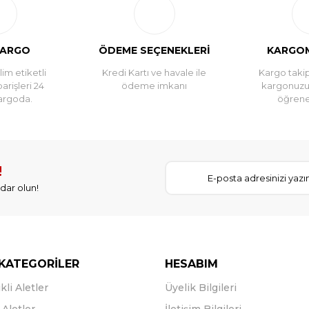
Yorum Yaz
KARGO
ÖDEME SEÇENEKLERİ
KARGOM
im etiketli
Kredi Kartı ve havale ile
Kargo takip
parişleri 24
ödeme imkanı
kargonuz
argoda.
öğreneb
!
dar olun!
KATEGORİLER
HESABIM
kli Aletler
Üyelik Bilgileri