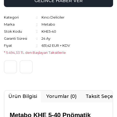
GELİNCE HABER VER
Kategori
Kırıcı Deliciler
Marka
Metabo
Stok Kodu
KHE5-40
Garanti Süresi
24 Ay
Fiyat
651,42 EUR + KDV
* 5.494,33 TL den Başlayan Taksitlerle
Ürün Bilgisi
Yorumlar (0)
Taksit Seçen
Metabo KHE 5-40 Pnömatik