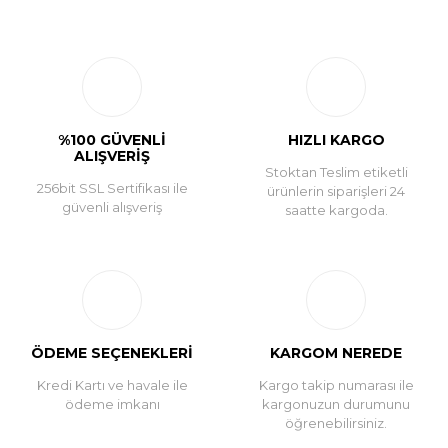
Bu ürüne ilk yorumu siz yapın!
Yorum Yaz
%100 GÜVENLİ
HIZLI KARGO
ALIŞVERİŞ
Stoktan Teslim etiketli
256bit SSL Sertifikası ile
ürünlerin siparişleri 24
güvenli alışveriş
saatte kargoda.
ÖDEME SEÇENEKLERİ
KARGOM NEREDE
Kredi Kartı ve havale ile
Kargo takip numarası ile
ödeme imkanı
kargonuzun durumunu
öğrenebilirsiniz.