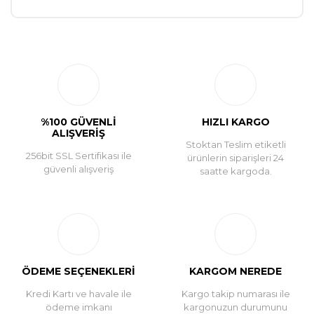
Bu ürüne ilk yorumu siz yapın!
Yorum Yaz
%100 GÜVENLİ
HIZLI KARGO
ALIŞVERİŞ
Stoktan Teslim etiketli
256bit SSL Sertifikası ile
ürünlerin siparişleri 24
güvenli alışveriş
saatte kargoda.
ÖDEME SEÇENEKLERİ
KARGOM NEREDE
Kredi Kartı ve havale ile
Kargo takip numarası ile
ödeme imkanı
kargonuzun durumunu