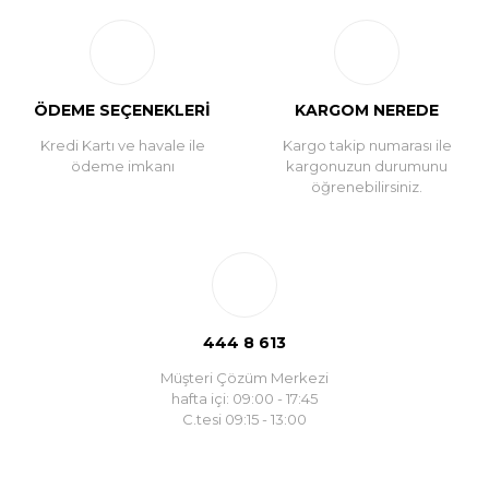
ÖDEME SEÇENEKLERİ
KARGOM NEREDE
Kredi Kartı ve havale ile
Kargo takip numarası ile
ödeme imkanı
kargonuzun durumunu
öğrenebilirsiniz.
444 8 613
Müşteri Çözüm Merkezi
hafta içi: 09:00 - 17:45
C.tesi 09:15 - 13:00