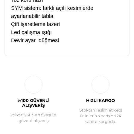
Toz koruması
SYM sistem: farklı açılı kesimlerde
ayarlanabilir tabla
Çift işaretleme lazeri
Led çalışma ışığı
Devir ayar düğmesi
Bu ürüne ilk yorumu siz yapın!
Yorum Yaz
%100 GÜVENLİ
HIZLI KARGO
ALIŞVERİŞ
Stoktan Teslim etiketli
256bit SSL Sertifikası ile
ürünlerin siparişleri 24
güvenli alışveriş
saatte kargoda.