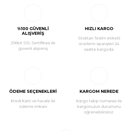
Yorum Yaz
%100 GÜVENLİ
HIZLI KARGO
ALIŞVERİŞ
Stoktan Teslim etiketli
256bit SSL Sertifikası ile
ürünlerin siparişleri 24
güvenli alışveriş
saatte kargoda.
ÖDEME SEÇENEKLERİ
KARGOM NEREDE
Kredi Kartı ve havale ile
Kargo takip numarası ile
ödeme imkanı
kargonuzun durumunu
öğrenebilirsiniz.