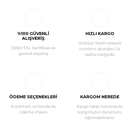
Yorum Yaz
%100 GÜVENLİ
HIZLI KARGO
ALIŞVERİŞ
Stoktan Teslim etiketli
256bit SSL Sertifikası ile
ürünlerin siparişleri 24
güvenli alışveriş
saatte kargoda.
ÖDEME SEÇENEKLERİ
KARGOM NEREDE
Kredi Kartı ve havale ile
Kargo takip numarası ile
ödeme imkanı
kargonuzun durumunu
öğrenebilirsiniz.