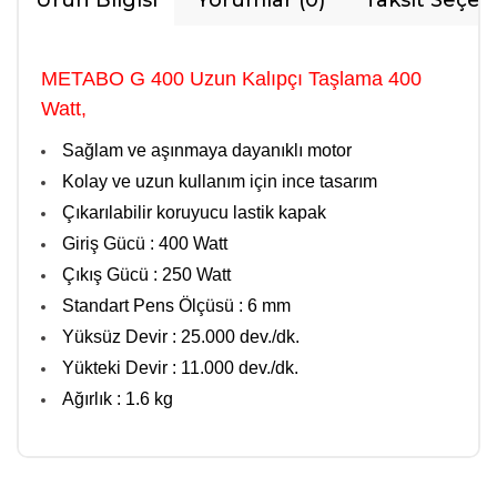
Ürün Bilgisi
Yorumlar (0)
Taksit Seçen
METABO G 400 Uzun Kalıpçı Taşlama 400
Watt,
Sağlam ve aşınmaya dayanıklı motor
Kolay ve uzun kullanım için ince tasarım
Çıkarılabilir koruyucu lastik kapak
Giriş Gücü :
400 Watt
Çıkış Gücü : 250 Watt
Standart Pens Ölçüsü :
6 mm
Yüksüz Devir : 25.000 dev./dk.
Yükteki Devir : 11.000 dev./dk.
Ağırlık :
1.6 kg
Bu ürüne ilk yorumu siz yapın!