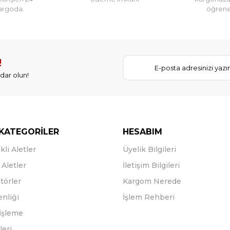
argoda.
öğreneb
!
dar olun!
KATEGORİLER
HESABIM
kli Aletler
Üyelik Bilgileri
Aletler
İletişim Bilgileri
törler
Kargom Nerede
enliği
İşlem Rehberi
İşleme
leri