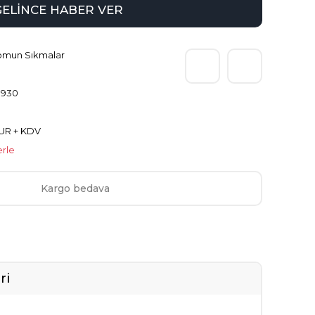
GELİNCE HABER VER
omun Sıkmalar
930
EUR + KDV
erle
Kargo bedava
ri