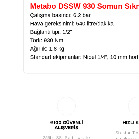
Metabo DSSW 930 Somun Sıkm
Çalışma basıncı: 6,2 bar
Hava gereksinimi: 540 litre/dakika
Bağlantı tipi: 1/2"
Tork: 930 Nm
Ağırlık: 1,8 kg
Standart ekipmanlar: Nipel 1/4", 10 mm hor
%100 GÜVENLİ
HIZLI 
ALIŞVERİŞ
Stoktan Tesl
256bit SSL Sertifikası ile
ürünlerin si