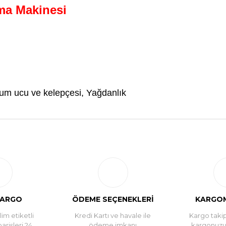
a Makinesi
tum ucu ve kelepçesi, Yağdanlık
Bu ürüne ilk yorumu siz yapın!
Yorum Yaz
KARGO
ÖDEME SEÇENEKLERİ
KARGOM
im etiketli
Kredi Kartı ve havale ile
Kargo takip
parişleri 24
ödeme imkanı
kargonuz