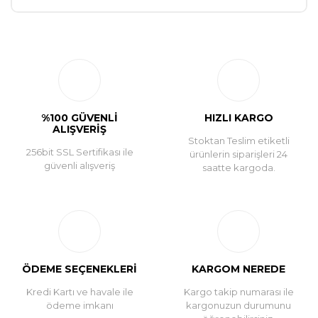
Bu ürüne ilk yorumu siz yapın!
Yorum Yaz
%100 GÜVENLİ
HIZLI KARGO
ALIŞVERİŞ
Stoktan Teslim etiketli
256bit SSL Sertifikası ile
ürünlerin siparişleri 24
güvenli alışveriş
saatte kargoda.
ÖDEME SEÇENEKLERİ
KARGOM NEREDE
Kredi Kartı ve havale ile
Kargo takip numarası ile
ödeme imkanı
kargonuzun durumunu