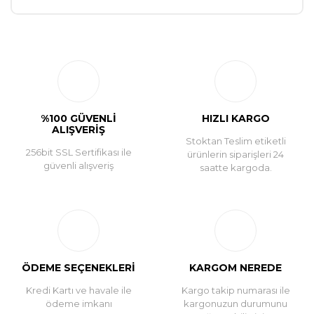
Bu ürüne ilk yorumu siz yapın!
Yorum Yaz
%100 GÜVENLİ
HIZLI KARGO
ALIŞVERİŞ
Stoktan Teslim etiketli
256bit SSL Sertifikası ile
ürünlerin siparişleri 24
güvenli alışveriş
saatte kargoda.
ÖDEME SEÇENEKLERİ
KARGOM NEREDE
Kredi Kartı ve havale ile
Kargo takip numarası ile
ödeme imkanı
kargonuzun durumunu